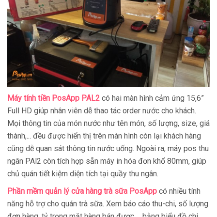
Máy tính tiền PosApp PAL2
có hai màn hình cảm ứng 15,6”
Full HD giúp nhân viên dễ thao tác order nước cho khách.
Mọi thông tin của món nước như tên món, số lượng, size, giá
thành,... đều được hiển thị trên màn hình còn lại khách hàng
cũng dễ quan sát thông tin nước uống. Ngoài ra, máy pos thu
ngân PAl2 còn tích hợp sẵn máy in hóa đơn khổ 80mm, giúp
chủ quán tiết kiệm diện tích tại quầy thu ngân.
Phần mềm quản lý cửa hàng trà sữa PosApp
có nhiều tính
năng hỗ trợ cho quán trà sữa. Xem báo cáo thu-chi, số lượng
đơn hàng, tỷ trọng mặt hàng bán được…. bằng biểu đồ chi