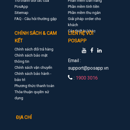
Trở thành đối tác của
Phần mềm bán hàng
PosApp
Phần mềm tính tiền
Sitemap
Phần mềm thu ngân
FAQ - Câu hỏi thường gặp
Giải pháp order cho
khách
Các thiết bị khác
CHÍNH SÁCH & CAM
LIÊN HỆ VỚI
KẾT
POSAPP
Chính sách đổi trả hàng
Chính sách bảo mật
Email :
thông tin
Chính sách vận chuyển
support@posapp.vn
Chính sách bảo hành -
:
1900 3016
bảo trì
Phương thức thanh toán
Thỏa thuận quyền sử
dụng
ĐỊA CHỈ