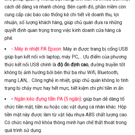
cách dễ dàng và nhanh chóng. Bên cạnh đó, phần mềm còn
cung cấp các báo cáo thống kê chi tiết về doanh thu, lợi
nhuận, số lượng khách hàng, giúp chủ quán đưa ra những
quyết định quan trọng trong việc kinh doanh cửa hàng cà
phê.
-
Máy in nhiệt PA Epson
: Máy in được trang bị cổng USB
giúp bạn kết nối với laptop, máy PC,… Ưu điểm của phương
thức kết nối USB chính là
độ ổn định cao
, đường truyền tốt
không bị ảnh hưởng bởi bên thứ ba như Wifi, Bluetooth,
mạng LAN,… Công nghệ in nhiệt, giúp chủ quán không lo tình
trạng bị chảy mực hay hết mực, tiết kiệm chi phí tiền in ấn.
-
Ngăn kéo đựng tiền PA (5 ngăn)
: giúp bạn dễ dàng tổ
chức tiền mặt, tiền xu hoặc các vật dụng cá nhân khác. Hộp
tiền mặt này được làm từ vật liệu nhựa ABS chất lượng cao.
Có chức năng mở khóa thông minh hạn chế thất thoát trong
quá trình sử dụng.