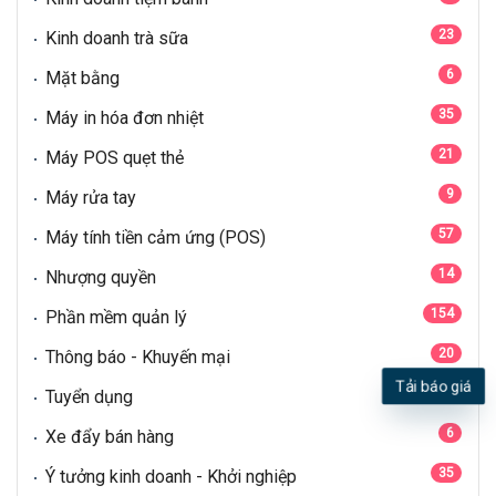
23
Kinh doanh trà sữa
6
Mặt bằng
35
Máy in hóa đơn nhiệt
21
Máy POS quẹt thẻ
9
Máy rửa tay
57
Máy tính tiền cảm ứng (POS)
14
Nhượng quyền
154
Phần mềm quản lý
20
Thông báo - Khuyến mại
Tải báo giá
11
Tuyển dụng
6
Xe đẩy bán hàng
35
Ý tưởng kinh doanh - Khởi nghiệp