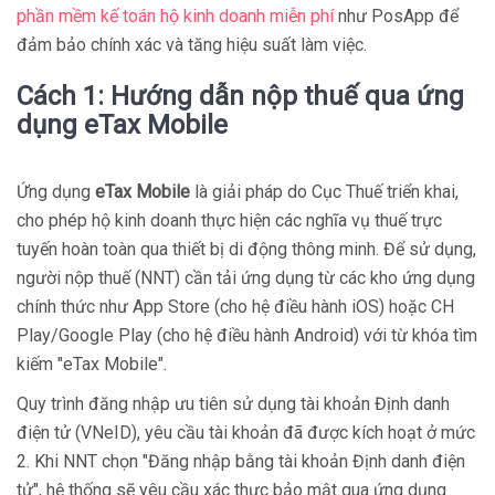
phần mềm kế toán hộ kinh doanh miễn phí
như PosApp để
đảm bảo chính xác và tăng hiệu suất làm việc.
Cách 1: Hướng dẫn nộp thuế qua ứng
dụng eTax Mobile
Ứng dụng
eTax Mobile
là giải pháp do Cục Thuế triển khai,
cho phép hộ kinh doanh thực hiện các nghĩa vụ thuế trực
tuyến hoàn toàn qua thiết bị di động thông minh. Để sử dụng,
người nộp thuế (NNT) cần tải ứng dụng từ các kho ứng dụng
chính thức như App Store (cho hệ điều hành iOS) hoặc CH
Play/Google Play (cho hệ điều hành Android) với từ khóa tìm
kiếm "eTax Mobile".
Quy trình đăng nhập ưu tiên sử dụng tài khoản Định danh
điện tử (VNeID), yêu cầu tài khoản đã được kích hoạt ở mức
2. Khi NNT chọn "Đăng nhập bằng tài khoản Định danh điện
tử", hệ thống sẽ yêu cầu xác thực bảo mật qua ứng dụng