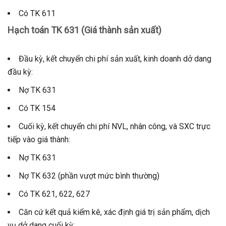
Có TK 611
Hạch toán TK 631 (Giá thành sản xuất)
Đầu kỳ, kết chuyển chi phí sản xuất, kinh doanh dở dang
đầu kỳ:
Nợ TK 631
Có TK 154
Cuối kỳ, kết chuyển chi phí NVL, nhân công, và SXC trực
tiếp vào giá thành:
Nợ TK 631
Nợ TK 632 (phần vượt mức bình thường)
Có TK 621, 622, 627
Căn cứ kết quả kiểm kê, xác định giá trị sản phẩm, dịch
vụ dở dang cuối kỳ: