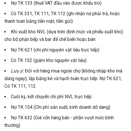
Nợ TK 133 (thuế VAT đầu vào được khấu trừ)
Có TK 331, TK 111, TK 112 (ghi nhận nợ phải trả, hoặc
thanh toán bằng tiền mặt, tiền gửi)
Khi xuất kho NVL (dựa trên định mức và phiếu xuất kho)
cho bộ phận bếp và bar để chế biến hoặc bán:
Nợ TK 621 (chi phí nguyên vật liệu trực tiếp)
Có TK 152 (giảm kho nguyên vật liệu)
Lưu ý:
Đối với hàng mua ngoài chợ (không nhập kho mà
dùng ngay), lập bảng kê và hạch toán trực tiếp: Nợ TK 621,
Có TK 111, 112.
Cuối kỳ, kết chuyển chi phí NVL trực tiếp:
Nợ TK 154 (Chi phí sản xuất, kinh doanh dở dang)
Nợ TK 632 (Giá vốn hàng bán - phần vượt mức bình
thường)