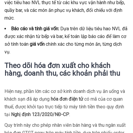
việc tiêu hao NVL thực tế từ các khu vực vận hành như bếp,
quầy bar, và các món ăn phục vụ khách, đối chiếu với định
mức.
Báo cáo và tính giá vốn:
Dựa trên dữ liệu tiêu hao NVL đã
được xác nhận từ bếp và bar, kế toán lập báo cáo để làm cơ
sở tính toán
giá vốn
chính xác cho từng món ăn, từng dịch
vụ.
Theo dõi hóa đơn xuất cho khách
hàng, doanh thu, các khoản phải thu
Hiện nay, phần lớn các cơ sở kinh doanh dịch vụ ăn uống và
khách sạn đã áp dụng
hóa đơn điện tử
có mã của cơ quan
thuế, được khởi tạo trực tiếp từ máy tính tiền theo quy định
tại
Nghị định 123/2020/NĐ-CP
.
Quy trình này cho phép nhân viên bán hàng và thu ngân xuất
hóa đơn GTGT ngay trên máy tính tiền, dựa trên phiếu order,