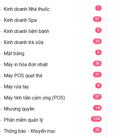
1
Kinh doanh Nhà thuốc
57
Kinh doanh Spa
5
Kinh doanh tiệm bánh
23
Kinh doanh trà sữa
6
Mặt bằng
35
Máy in hóa đơn nhiệt
21
Máy POS quẹt thẻ
9
Máy rửa tay
57
Máy tính tiền cảm ứng (POS)
14
Nhượng quyền
154
Phần mềm quản lý
20
Thông báo - Khuyến mại