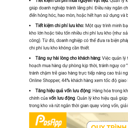
Tiết kiệm chi phí mua nguyên vật liệu:
Quản lý k
giúp doanh nghiệp tránh lãng phí. Điều này ngăn ch
đến hỏng hóc, hao mòn, hoặc hết hạn sử dụng và b
Tiết kiệm chi phí lưu kho:
Một quy trình minh bạ
kho lớn hoặc tiêu tốn nhiều chi phí lưu kho (như s
công). Từ đó, doanh nghiệp có thể đưa ra biện phá
chi phí lưu kho không cần thiết.
Tăng sự hài lòng cho khách hàng:
Việc quản lý 
hoạch mua hàng dự phòng kịp thời, tránh nguy cơ 
tránh chậm trễ giao hàng trực tiếp nâng cao trải 
Online Shopper, 44% khách hàng xem tốc độ giao h
Tăng hiệu quả vốn lưu động:
Hàng hóa trong kh
chính của
vốn lưu động
. Quản lý kho hiệu quả giú
trong kho và rút ngắn thời gian quay vòng vốn, gi