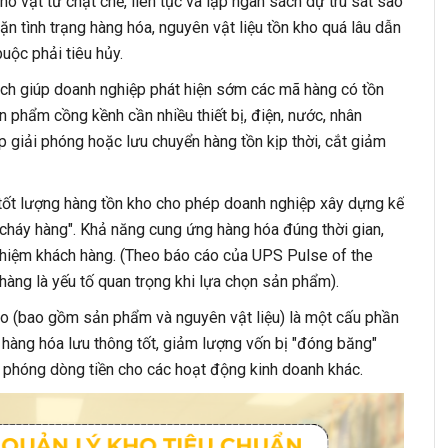
ho vật tư chặt chẽ, liên tục và lập ngân sách dự trù sát sao
ặn tình trạng hàng hóa, nguyên vật liệu tồn kho quá lâu dẫn
uộc phải tiêu hủy.
ch giúp doanh nghiệp phát hiện sớm các mã hàng có tồn
ản phẩm cồng kềnh cần nhiều thiết bị, điện, nước, nhân
p giải phóng hoặc lưu chuyển hàng tồn kịp thời, cắt giảm
tốt lượng hàng tồn kho cho phép doanh nghiệp xây dựng kế
"cháy hàng". Khả năng cung ứng hàng hóa đúng thời gian,
nghiệm khách hàng. (Theo báo cáo của UPS Pulse of the
àng là yếu tố quan trọng khi lựa chọn sản phẩm).
o (bao gồm sản phẩm và nguyên vật liệu) là một cấu phần
p hàng hóa lưu thông tốt, giảm lượng vốn bị "đóng băng"
ải phóng dòng tiền cho các hoạt động kinh doanh khác.