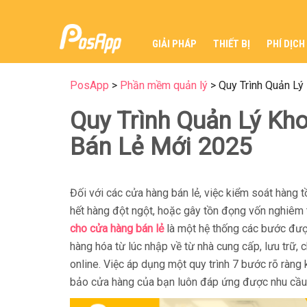
GIẢI PHÁP
THIẾT BỊ
PHÍ DỊCH
PosApp
>
Phần mềm quản lý
>
Quy Trình Quản Lý
Quy Trình Quản Lý Kh
Bán Lẻ Mới 2025
Đối với các cửa hàng bán lẻ, việc kiểm soát hàng 
hết hàng đột ngột, hoặc gây tồn đọng vốn nghiêm 
cho cửa hàng bán lẻ
là một hệ thống các bước được
hàng hóa từ lúc nhập về từ nhà cung cấp, lưu trữ,
online. Việc áp dụng một quy trình 7 bước rõ ràn
bảo cửa hàng của bạn luôn đáp ứng được nhu cầu c