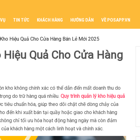
 VỤ
TIN TỨC
KHÁCH HÀNG
HƯỚNG DẪN
VỀ POSAPP.VN
 Kho Hiệu Quả Cho Cửa Hàng Bán Lẻ Mới 2025
o Hiệu Quả Cho Cửa Hàng
tồn kho không chính xác có thể dẫn đến mất doanh thu do
trọng do trữ hàng quá nhiều.
Quy trình quản lý kho hiệu quả
 tiêu chuẩn hóa, giúp theo dõi chặt chẽ dòng chảy của
 cho đến khi xuất bán tại quầy hoặc giao cho khách hàng
g không chỉ tối ưu hóa hoạt động hàng ngày mà còn đảm
ủa khách hàng một cách linh hoạt và chính xác.