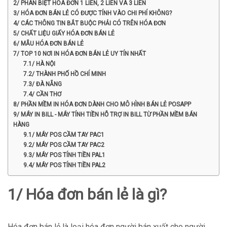
2/ PHÂN BIỆT HÓA ĐƠN 1 LIÊN, 2 LIÊN VÀ 3 LIÊN
3/ HÓA ĐƠN BÁN LẺ CÓ ĐƯỢC TÍNH VÀO CHI PHÍ KHÔNG?
4/ CÁC THÔNG TIN BẮT BUỘC PHẢI CÓ TRÊN HÓA ĐƠN
5/ CHẤT LIỆU GIẤY HÓA ĐƠN BÁN LẺ
6/ MẪU HÓA ĐƠN BÁN LẺ
7/ TOP 10 NƠI IN HÓA ĐƠN BÁN LẺ UY TÍN NHẤT
7.1/ HÀ NỘI
7.2/ THÀNH PHỐ HỒ CHÍ MINH
7.3/ ĐÀ NẴNG
7.4/ CẦN THƠ
8/ PHẦN MỀM IN HÓA ĐƠN DÀNH CHO MÔ HÌNH BÁN LẺ POSAPP
9/ MÁY IN BILL - MÁY TÍNH TIỀN HỖ TRỢ IN BILL TỪ PHẦN MỀM BÁN
HÀNG
9.1/ MÁY POS CẦM TAY PAC1
9.2/ MÁY POS CẦM TAY PAC2
9.3/ MÁY POS TÍNH TIỀN PAL1
9.4/ MÁY POS TÍNH TIỀN PAL2
1/ Hóa đơn bán lẻ là gì?
Hóa đơn bán lẻ là loại hóa đơn người bán xuất cho người