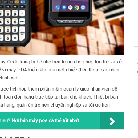
 tay được trang bị bộ nhớ bên trong cho phép lưu trữ và xử
hể ví máy PDA kiểm kho mà một chiếc điện thoại các nhân
hính xác.
 được tích hợp thêm phần mềm quản lý giúp nhân viên dễ
 toán đơn hàng trực tiếp tại bàn cho khách. Thiết bị bán
à hàng, quán ăn trở nên chuyên nghiệp và tối ưu hơn.
hiêu? Nơi bán máy pos cà thẻ tốt nhất