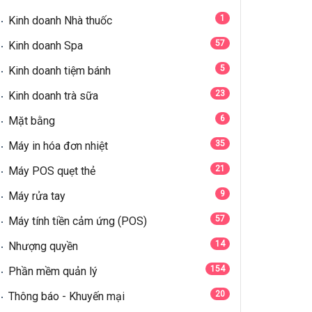
1
Kinh doanh Nhà thuốc
57
Kinh doanh Spa
5
Kinh doanh tiệm bánh
23
Kinh doanh trà sữa
6
Mặt bằng
35
Máy in hóa đơn nhiệt
21
Máy POS quẹt thẻ
9
Máy rửa tay
57
Máy tính tiền cảm ứng (POS)
14
Nhượng quyền
154
Phần mềm quản lý
20
Thông báo - Khuyến mại