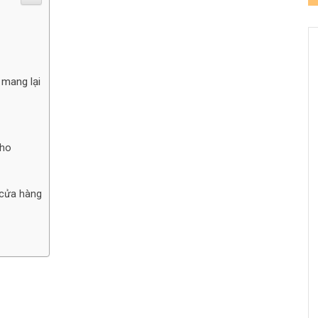
 mang lại
kho
 cửa hàng