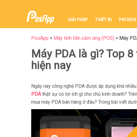
GIẢI PHÁP
THIẾT BỊ
PHÍ DỊCH
PosApp
>
Máy tính tiền cảm ứng (POS)
>
Máy PDA 
Máy PDA là gì? Top 8 
hiện nay
Ngày nay công nghệ PDA được áp dụng khá nhiều t
PDA
thật sự có lợi ích gì cho chủ kinh doanh? Tr
mua máy PDA bán hàng ở đâu? Trong bài viết dướ