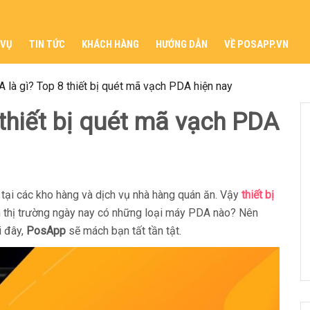
 VỤ
TIN TỨC
KHÁCH HÀNG
HƯỚNG DẪN
VỀ POSAPP.VN
là gì? Top 8 thiết bị quét mã vạch PDA hiện nay
thiết bị quét mã vạch PDA
ại các kho hàng và dịch vụ nhà hàng quán ăn. Vậy
thiết bị
ên thị trường ngày nay có những loại máy PDA nào? Nên
i đây,
PosApp
sẽ mách bạn tất tần tật.