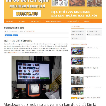
Muadocu.net là website chuyên mua bán đồ cũ tất tần tật