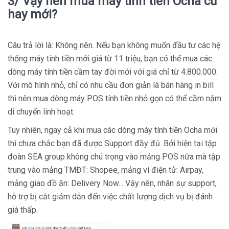
3/ Vậy nên mua máy tính tiền Ocha cũ
hay mới?
Câu trả lời là: Không nên. Nếu bạn không muốn đầu tư các hệ
thống máy tính tiền mới giá từ 11 triệu, bạn có thể mua các
dòng máy tính tiền cầm tay đời mới với giá chỉ từ 4.800.000.
Với mô hình nhỏ, chỉ có nhu cầu đơn giản là bán hàng in bill
thì nên mua dòng máy POS tính tiền nhỏ gọn có thể cầm nắm
di chuyển linh hoạt.
Tuy nhiên, ngay cả khi mua các dòng máy tính tiền Ocha mới
thì chưa chắc bạn đã được Support đầy đủ. Bởi hiện tại tập
đoàn SEA group không chú trọng vào mảng POS nữa mà tập
trung vào mảng TMĐT: Shopee, mảng ví điện tử: Airpay,
mảng giao đồ ăn: Delivery Now... Vậy nên, nhân sự support,
hỗ trợ bị cắt giảm dẫn đến việc chất lượng dịch vụ bị đánh
giá thấp.