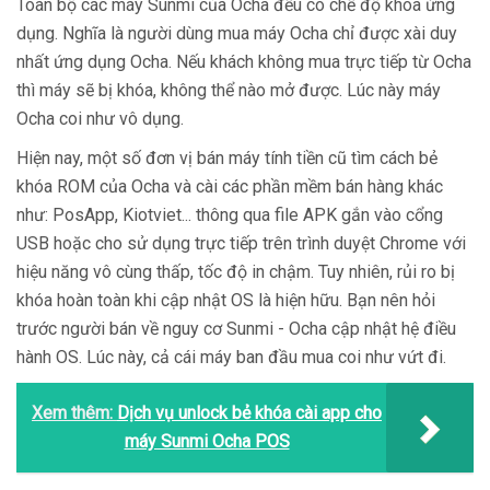
Toàn bộ các máy Sunmi của Ocha đều có chế độ khóa ứng
dụng. Nghĩa là người dùng mua máy Ocha chỉ được xài duy
nhất ứng dụng Ocha. Nếu khách không mua trực tiếp từ Ocha
thì máy sẽ bị khóa, không thể nào mở được. Lúc này máy
Ocha coi như vô dụng.
Hiện nay, một số đơn vị bán máy tính tiền cũ tìm cách bẻ
khóa ROM của Ocha và cài các phần mềm bán hàng khác
như: PosApp, Kiotviet... thông qua file APK gắn vào cổng
USB hoặc cho sử dụng trực tiếp trên trình duyệt Chrome với
hiệu năng vô cùng thấp, tốc độ in chậm. Tuy nhiên, rủi ro bị
khóa hoàn toàn khi cập nhật OS là hiện hữu. Bạn nên hỏi
trước người bán về nguy cơ Sunmi - Ocha cập nhật hệ điều
hành OS. Lúc này, cả cái máy ban đầu mua coi như vứt đi.
Xem thêm:
Dịch vụ unlock bẻ khóa cài app cho
máy Sunmi Ocha POS