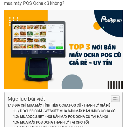
mua máy POS Ocha cũ không?
Mục lục bài viết
1/ 3 ĐỊA CHỈ MUA MÁY TÍNH TIỀN OCHA POS CŨ - THANH LÝ GIÁ RẺ
1.1/ DOCU88.COM - WEBSITE MUA BÁN MÁY BÁN HÀNG OCHA CŨ
1.2/ MUADOCU.NET - NƠI BÁN MÁY POS OCHA CŨ TẠI HÀ NỘI
1.3/ MUA MÁY POS OCHA THANH LÝ TẠI CHỢ TỐT