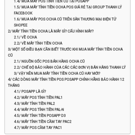
1.4/ MUA MÁY POS TÍNH TIỀN CŨ TẠI POSAPP
1.5/ MUA MÁY TÍNH TIỀN OCHA POS GIÁ RẺ TẠI GROUP THANH LÝ
FACEBOOK
1.6/ MUA MÁY POS OCHA CŨ TRÊN SÀN THƯƠNG MẠI ĐIỆN TỬ
SHOPEE
2/ MÁY TÍNH TIỀN OCHA LÀ MÁY GÌ? CẤU HÌNH MÁY?
2.1/ VỀ OCHA
2.2/ VỀ MÁY TÍNH TIỀN OCHA
3/ MỘT SỐ ĐIỀU BẠN CẦN BIẾT TRƯỚC KHI MUA MÁY TÍNH TIỀN OCHA
CŨ
2.1/ NGUỒN GỐC POS BÁN HÀNG OCHA CŨ
2.2/ CHẾ ĐỘ BẢO HÀNH CỦA CÁC CÁC ĐƠN VỊ BÁN HÀNG THANH LÝ
3/ VẬY NÊN MUA MÁY TÍNH TIỀN OCHA CŨ HAY MỚI?
4/ CÁC DÒNG MÁY TÍNH TIỀN POS POSAPP CHÍNH HÃNG BẢO HÀNH 12
THÁNG
4.1/ POSAPP LÀ GÌ?
4.2/ MÁY POS TÍNH TIỀN PAL1
4.3/ MÁY TÍNH TIỀN PAL2
4.4/ MÁY POS TÍNH TIỀN PAL-N
4.5/ MÁY TÍNH TIỀN POSAPP D3
4.6/ MÁY TÍNH TIỀN CẦM TAY PAC2
4.7/ MÁY POS CẦM TAY PAC1