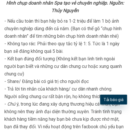
Hình chụp doanh nhân Spa tạo vẻ chuyên nghiệp. Nguồn:
Thủy Nguyễn
- Nếu cầu toàn thì bạn hãy bỏ ra 1-2 triệu để làm 1 bộ ảnh
chuyên nghiệp dùng đến cả năm. (Bạn có thể gõ “chụp hình
doanh nhân” để tìm những bên chụp hình doanh nhân nhé)
- Không tạo rác: Phải theo quy tắc tỷ lệ 1: 5. Tức là 1 ngày
bạn sẽ đăng không quá 5 bài.
- Kết bạn đúng đối tượng (Không kết bạn linh tinh ngoài
người bạn biết và những cư dân chung cư hoặc xung quanh
chung cư)
- Share/ Đăng bài có giá trị cho người đọc
- Trả lời tin nhắn của khách hàng/ cư dân nhanh chóng.
Người sống chung cư rất bận rộn, họ không thích chờ đợi
-
Chú
ý, trong lúc đang xây dựng thương hiệu cá nhân, bạn
Tải báo giá
không nên thay ảnh đại diện thường xuyên. Tránh tình trạng
khách hàng tiềm năng hay bạn bè chưa kịp được nhớ mặt,
bạn đã thay đổi. Vì nếu hoạt động trên facbook chủ yếu bạn