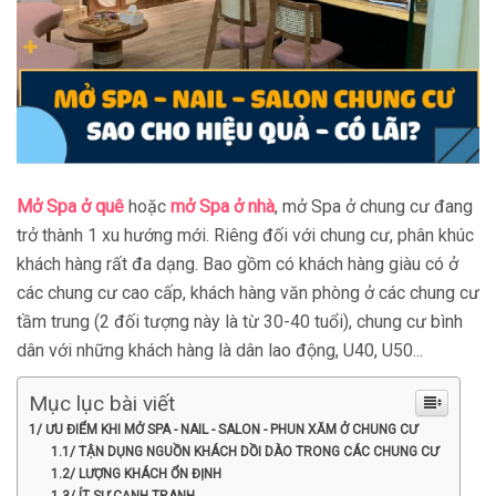
Mở Spa ở quê
hoặc
mở Spa ở nhà
, mở Spa ở chung cư đang
trở thành 1 xu hướng mới. Riêng đối với chung cư, phân khúc
khách hàng rất đa dạng. Bao gồm có khách hàng giàu có ở
các chung cư cao cấp, khách hàng văn phòng ở các chung cư
tầm trung (2 đối tượng này là từ 30-40 tuổi), chung cư bình
dân với những khách hàng là dân lao động, U40, U50...
Mục lục bài viết
1/ ƯU ĐIỂM KHI MỞ SPA - NAIL - SALON - PHUN XĂM Ở CHUNG CƯ
1.1/ TẬN DỤNG NGUỒN KHÁCH DỒI DÀO TRONG CÁC CHUNG CƯ
1.2/ LƯỢNG KHÁCH ỔN ĐỊNH
1.3/ ÍT SỰ CẠNH TRANH