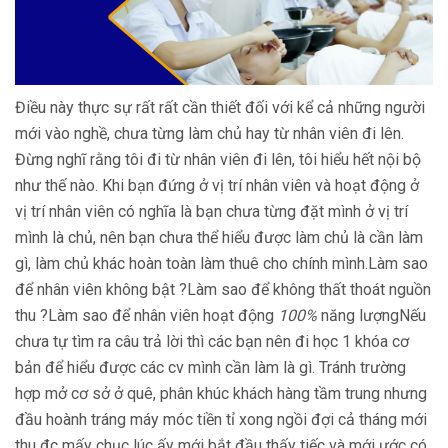
Điều này thực sự rất rất cần thiết đối với kể cả những người
mới vào nghề, chưa từng làm chủ hay từ nhân viên đi lên.
Đừng nghĩ rằng tôi đi từ nhân viên đi lên, tôi hiểu hết nội bộ
như thế nào. Khi bạn đứng ở vị trí nhân viên và hoạt động ở
vị trí nhân viên có nghĩa là bạn chưa từng đặt mình ở vị trí
mình là chủ, nên bạn chưa thể hiểu được làm chủ là cần làm
gì, làm chủ khác hoàn toàn làm thuê cho chính mình.Làm sao
để nhân viên không bật ?Làm sao để không thất thoát nguồn
thu ?Làm sao để nhân viên hoạt động
100%
năng lượngNếu
chưa tự tìm ra câu trả lời thì các bạn nên đi học 1 khóa cơ
bản để hiểu được các cv mình cần làm là gì. Tránh trường
hợp mở cơ sở ở quê, phân khúc khách hàng tầm trung nhưng
đầu hoành tráng máy móc tiền tỉ xong ngồi đợi cả tháng mới
thu đc mấy chục lúc ấy mới bắt đầu thấy tiếc và mới ước có