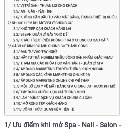
1.4/ VỊ TRÍ GẦN - THUẬN LỢI CHO KHÁCH
1.5/ AN TOÀN - YÊN TĨNH
1.6/ KHÔNG CẦN ĐẦU TƯ VÀO MẶT BẰNG, TRANG THIẾT BỊ NHIỀU
2/ NHƯỢC ĐIỂM KHI MỞ SPA Ở CHUNG CƯ
2.1/ KHÓ TIẾP CẬN KHÁCH VÃNG LAI
2.2/ BỊ BAN QUẢN LÝ GÂY "KHÓ DỄ"
2.3/ KHÁCH "KEO" (NẾU KHÔNG PHẢI Ở CHUNG CƯ CAO CẤP)
3/ CÁCH ĐỂ KINH DOANH CHUNG CƯ THÀNH CÔNG
3.1/ ĐẦU TƯ VÀO TAY NGHỀ
3.2/ HÃY TỰ TRẢI NGHIỆM NHIỀU DÒNG SẢN PHẨM KHÁC NHAU
3.3/ THAM GIA CÁC KHÓA HỌC VẬN HÀNH - QUẢN LÝ SPA
3.4/ ÁP DỤNG MARKETING TRUYỀN THỐNG KHÔN NGOAN
3.5/ ÁP DỤNG CÁC KÊNH MARKETING ONLINE 0Đ
3.6/ ÁP DỤNG MARKETING ONLINE CHI PHÍ THẤP
3.7/ MỘT SỐ LƯU Ý VỀ MẶT BẰNG SPA CHUNG CƯ TRƯỚC KHI MỞ
3.8/ XÂY DỰNG CHIẾN LƯỢC GIÁ THÔNG MINH
3.9/ LÀM "ĐÚNG" DỊCH VỤ KHÁCH CHUNG CƯ CẦN
3.10/ MỞ RỘNG TỆP KHÁCH HÀNG
3.11/ CÔNG THỨC: QUAN HỆ = TIỀN TỆ
1/ Ưu điểm khi mở Spa - Nail - Salon -