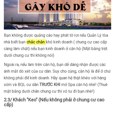
Bạn không được quảng cáo hay phát tờ rơi nếu Quản Lý tòa
nhà biết bạn
chắc chắn
khó kinh doanh ( chung cư cao cấp
càng làm chặt) nếu bạn kinh doanh ở căn hộ (Mặt bằng trệt
dưới chung cư thì không nói)
Ngoài ra, nếu làm trên căn hộ, bạn dễ dàng nhận được các
ánh mắt dò xét của cư dân. Suy cho cùng, căn hộ là để ở chứ
không phải để kinh doanh. Hãy quan hệ thật khéo với hàng
xóm và BQL cư dân
TRƯỚC KHI
mở Spa căn hộ nhé! (Thuê
mặt bằng dưới chân chung cư thì vô tư đi bạn nhé!)
2.3/ Khách "Keo" (Nếu không phải ở chung cư cao
cấp)