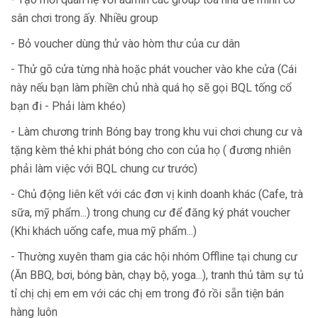
sân chơi trong ấy. Nhiều group
- Bỏ voucher dùng thử vào hòm thư của cư dân
- Thử gõ cửa từng nhà hoặc phát voucher vào khe cửa (Cái
này nếu bạn làm phiền chủ nhà quá họ sẽ gọi BQL tống cổ
bạn đi - Phải làm khéo)
- Làm chương trinh Bóng bay trong khu vui chơi chung cư và
tặng kèm thẻ khi phát bóng cho con của họ ( đương nhiên
phải làm việc với BQL chung cư trước)
- Chủ động liên kết với các đơn vị kinh doanh khác (Cafe, trà
sữa, mỹ phẩm...) trong chung cư để đăng ký phát voucher
(Khi khách uống cafe, mua mỹ phẩm...)
- Thường xuyên tham gia các hội nhóm Offline tại chung cư
(Ăn BBQ, bơi, bóng bàn, chạy bộ, yoga...), tranh thủ tâm sự tủ
tỉ chị chị em em với các chị em trong đó rồi sẵn tiện bán
hàng luôn