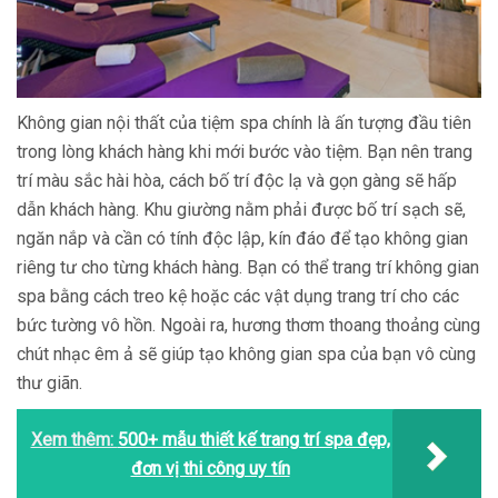
Không gian nội thất của tiệm spa chính là ấn tượng đầu tiên
trong lòng khách hàng khi mới bước vào tiệm. Bạn nên trang
trí màu sắc hài hòa, cách bố trí độc lạ và gọn gàng sẽ hấp
dẫn khách hàng. Khu giường nằm phải được bố trí sạch sẽ,
ngăn nắp và cần có tính độc lập, kín đáo để tạo không gian
riêng tư cho từng khách hàng. Bạn có thể trang trí không gian
spa bằng cách treo kệ hoặc các vật dụng trang trí cho các
bức tường vô hồn. Ngoài ra, hương thơm thoang thoảng cùng
chút nhạc êm ả sẽ giúp tạo không gian spa của bạn vô cùng
thư giãn.
Xem thêm:
500+ mẫu thiết kế trang trí spa đẹp,
đơn vị thi công uy tín