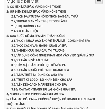
Mục lục bài viết
1/ CÓ NÊN MỞ SPA Ở VÙNG NÔNG THÔN?
2/ ƯU ĐIỂM KHI MỞ SPA Ở VÙNG NÔNG THÔN
2.1/ VỐN ĐẦU TƯ SPA NÔNG THÔN BAN ĐẦU THẤP
2.2/ KHÔNG GIAN YÊN TĨNH, TRONG LÀNH
2.3/ THỊ TRƯỜNG XANH
2.4/ SỰ THÂN THIỆN
3/ CÁC BƯỚC ĐỂ MỞ SPA MINI THÀNH CÔNG
3.1/ HỌC 1 KHÓA ĐÀO TẠO VỀ THẨM MỸ - CÔNG NGHỆ SPA
3.2/ HỌC CÁCH VẬN HÀNH - QUẢN LÝ SPA
3.3/ NGHIÊN CỨU NHU CẦU THỊ TRƯỜNG
3.3/ ÁP DỤNG CÔNG NGHỆ PHẦN MỀM VÀO VIỆC QUẢN LÝ SPA
3.4/ CHUẨN BỊ VỀ TÀI CHÍNH
3.5/ TÌM MẶT BẰNG PHÙ HỢP ĐỂ MỞ SPA
3.6/ CHUẨN BỊ GIẤY PHÉP KINH DOANH SPA
3.7/ MUA THIẾT BỊ - DỤNG CỤ CHO SPA
3.8/ THIẾT KẾ LOGO - BỘ NHẬN DIỆN CHO SPA
3.9/ LÊN KẾ HOẠCH MARKETING CHO SPA
3.10/ CẢI TẠO - TRANG TRÍ LẠI KHÔNG GIAN SPA
4/ 3 KINH NGHIỆM XƯƠNG MÁU KHI MỞ SPA
5/ LÀM SAO ĐỂ SPA 5-7 GIƯỜNG Ở HUYỆN CÓ DOANH THU 300-400
TRIỆU/THÁNG
6/ KINH NGHIỆM TĂNG DOANH SỐ BÁN HÀNG CHO SPA Ở QUÊ