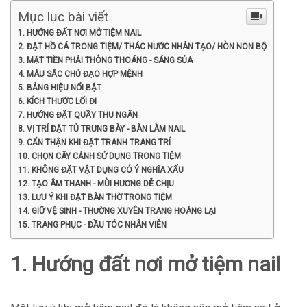
Mục lục bài viết
1. HƯỚNG ĐẤT NƠI MỞ TIỆM NAIL
2. ĐẶT HỒ CÁ TRONG TIỆM/ THÁC NƯỚC NHÂN TẠO/ HÒN NON BỘ
3. MẶT TIỀN PHẢI THÔNG THOÁNG - SÁNG SỦA
4. MÀU SẮC CHỦ ĐẠO HỢP MỆNH
5. BẢNG HIỆU NỔI BẬT
6. KÍCH THƯỚC LỐI ĐI
7. HƯỚNG ĐẶT QUẦY THU NGÂN
8. VỊ TRÍ ĐẶT TỦ TRƯNG BÀY - BÀN LÀM NAIL
9. CẨN THẬN KHI ĐẶT TRANH TRANG TRÍ
10. CHỌN CÂY CẢNH SỬ DỤNG TRONG TIỆM
11. KHÔNG ĐẶT VẬT DỤNG CÓ Ý NGHĨA XẤU
12. TẠO ÂM THANH - MÙI HƯƠNG DỄ CHỊU
13. LƯU Ý KHI ĐẶT BÀN THỜ TRONG TIỆM
14. GIỮ VỆ SINH - THƯỜNG XUYÊN TRANG HOÀNG LẠI
15. TRANG PHỤC - ĐẦU TÓC NHÂN VIÊN
1. Hướng đất nơi mở tiệm nail