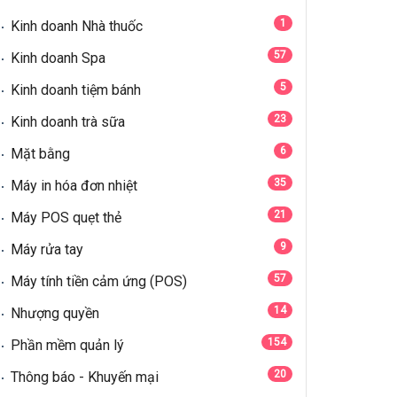
1
Kinh doanh Nhà thuốc
57
Kinh doanh Spa
5
Kinh doanh tiệm bánh
23
Kinh doanh trà sữa
6
Mặt bằng
35
Máy in hóa đơn nhiệt
21
Máy POS quẹt thẻ
9
Máy rửa tay
57
Máy tính tiền cảm ứng (POS)
14
Nhượng quyền
154
Phần mềm quản lý
20
Thông báo - Khuyến mại