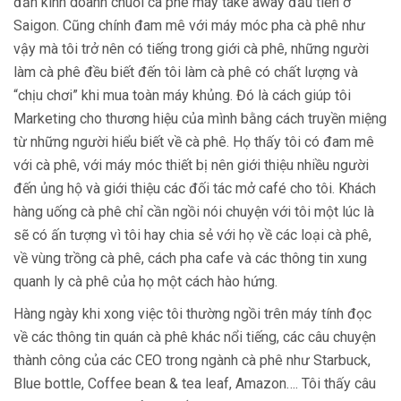
đắn kinh doanh chuỗi cà phê máy take away đầu tiên ở
Saigon. Cũng chính đam mê với máy móc pha cà phê như
vậy mà tôi trở nên có tiếng trong giới cà phê, những người
làm cà phê đều biết đến tôi làm cà phê có chất lượng và
“chịu chơi” khi mua toàn máy khủng. Đó là cách giúp tôi
Marketing cho thương hiệu của mình bằng cách truyền miệng
từ những người hiểu biết về cà phê. Họ thấy tôi có đam mê
với cà phê, với máy móc thiết bị nên giới thiệu nhiều người
đến ủng hộ và giới thiệu các đối tác mở café cho tôi. Khách
hàng uống cà phê chỉ cần ngồi nói chuyện với tôi một lúc là
sẽ có ấn tượng vì tôi hay chia sẻ với họ về các loại cà phê,
về vùng trồng cà phê, cách pha cafe và các thông tin xung
quanh ly cà phê của họ một cách hào hứng.
Hàng ngày khi xong việc tôi thường ngồi trên máy tính đọc
về các thông tin quán cà phê khác nổi tiếng, các câu chuyện
thành công của các CEO trong ngành cà phê như Starbuck,
Blue bottle, Coffee bean & tea leaf, Amazon…. Tôi thấy câu