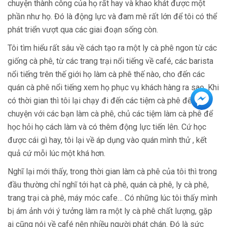
chuyện thành công của họ rất hay và khao khát được một
phần như họ. Đó là động lực và đam mê rất lớn để tôi có thể
phát triển vượt qua các giai đoạn sống còn.
Tôi tìm hiểu rất sâu về cách tạo ra một ly cà phê ngon từ các
giống cà phê, từ các trang trại nổi tiếng về café, các barista
nổi tiếng trên thế giới họ làm cà phê thế nào, cho đến các
quán cà phê nổi tiếng xem họ phục vụ khách hàng ra sao. Khi
có thời gian thì tôi lại chạy đi đến các tiệm cà phê để trò
chuyện với các bạn làm cà phê, chủ các tiệm làm cà phê để
học hỏi họ cách làm và có thêm động lực tiến lên. Cứ học
được cái gì hay, tôi lại về áp dụng vào quán mình thử , kết
quả cứ mỗi lúc một khá hơn.
Nghĩ lại mới thấy, trong thời gian làm cà phê của tôi thì trong
đầu thường chỉ nghĩ tới hạt cà phê, quán cà phê, ly cà phê,
trang trại cà phê, máy móc cafe… Có những lúc tôi thấy mình
bị ám ảnh với ý tưởng làm ra một ly cà phê chất lượng, gặp
ai cũng nói về café nên nhiều người phát chán. Đó là sức