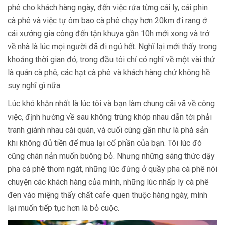
phê cho khách hàng ngày, đến việc rửa từng cái ly, cái phin
cà phê và việc tự ôm bao cà phê chạy hơn 20km đi rang ở
cái xưởng gia công đến tận khuya gần 10h mới xong và trở
về nhà là lúc mọi người đã đi ngủ hết. Nghĩ lại mới thấy trong
khoảng thời gian đó, trong đầu tôi chỉ có nghĩ về một vài thứ
là quán cà phê, các hạt cà phê và khách hàng chứ không hề
suy nghĩ gì nữa.
Lúc khó khăn nhất là lúc tôi và bạn làm chung cãi vã về công
việc, định hướng về sau không trùng khớp nhau dẫn tới phải
tranh giành nhau cái quán, và cuối cùng gần như là phá sản
khi không đủ tiền để mua lại cổ phần của bạn. Tôi lúc đó
cũng chán nản muốn buông bỏ. Nhưng những sáng thức dậy
pha cà phê thơm ngát, những lúc đứng ở quầy pha cà phê nói
chuyện các khách hàng của mình, những lúc nhấp ly cà phê
đen vào miệng thấy chất cafe quen thuộc hàng ngày, mình
lại muốn tiếp tục hơn là bỏ cuộc.