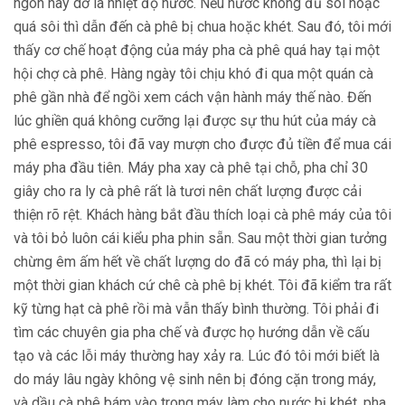
ngon hay dở là nhiệt độ nước. Nếu nước không đủ sôi hoặc
quá sôi thì dẫn đến cà phê bị chua hoặc khét. Sau đó, tôi mới
thấy cơ chế hoạt động của máy pha cà phê quá hay tại một
hội chợ cà phê. Hàng ngày tôi chịu khó đi qua một quán cà
phê gần nhà để ngồi xem cách vận hành máy thế nào. Đến
lúc ghiền quá không cưỡng lại được sự thu hút của máy cà
phê espresso, tôi đã vay mượn cho được đủ tiền để mua cái
máy pha đầu tiên. Máy pha xay cà phê tại chỗ, pha chỉ 30
giây cho ra ly cà phê rất là tươi nên chất lượng được cải
thiện rõ rệt. Khách hàng bắt đầu thích loại cà phê máy của tôi
và tôi bỏ luôn cái kiểu pha phin sẵn. Sau một thời gian tưởng
chừng êm ấm hết về chất lượng do đã có máy pha, thì lại bị
một thời gian khách cứ chê cà phê bị khét. Tôi đã kiểm tra rất
kỹ từng hạt cà phê rồi mà vẫn thấy bình thường. Tôi phải đi
tìm các chuyên gia pha chế và được họ hướng dẫn về cấu
tạo và các lỗi máy thường hay xảy ra. Lúc đó tôi mới biết là
do máy lâu ngày không vệ sinh nên bị đóng cặn trong máy,
và dầu cà phê bám vào trong máy làm cho nước bị khét, pha