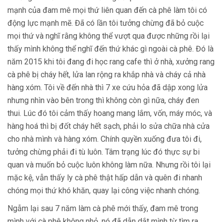
mạnh của đam mê mọi thứ liên quan đến cà phê làm tôi có
động lực mạnh mẽ. Đã có lần tôi tưởng chừng đã bỏ cuộc
mọi thứ và nghĩ rằng không thể vượt qua được những rồi lại
thấy mình không thể nghĩ đến thứ khác gì ngoài cà phê. Đó là
năm 2015 khi tôi đang đi học rang cafe thì ở nhà, xưởng rang
cà phê bị cháy hết, lửa lan rộng ra khắp nhà và cháy cả nhà
hàng xóm. Tôi về đến nhà thì 7 xe cứu hỏa đã dập xong lửa
nhưng nhìn vào bên trong thì không còn gì nữa, cháy đen
thui. Lúc đó tôi cảm thấy hoang mang lắm, vốn, máy móc, và
hàng hoá thì bị đốt cháy hết sạch, phải lo sửa chữa nhà cửa
cho nhà mình và hàng xóm. Chính quyền xuống đưa tôi đi,
tưởng chừng phải đi tù luôn. Tâm trạng lúc đó thực sự bi
quan và muốn bỏ cuộc luôn không làm nữa. Nhưng rồi tôi lại
mặc kệ, vẫn thấy ly cà phê thật hấp dẫn và quên đi nhanh
chóng mọi thứ khó khăn, quay lại công việc nhanh chóng.
Ngẫm lại sau 7 năm làm cà phê mới thấy, đam mê trong
mình với cà phê không nhỏ, nó đã dẫn dắt mình từ tìm ra