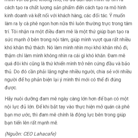
cách tạo ra chất lượng sản phẩm đến cách tạo ra mô hình
kinh doanh và kết nối với khách hàng, các đối tác. Ý muốn
làm ra ly cà phê ngon hơn nữa thì luôn thường trực trong tâm
trí. Tôi nhận ra một điều đam mê là một thứ giúp bạn tạo ra
sức mạnh ở bên trong nội tâm, giúp mình vượt qua rất nhiều
khó khăn thử thách. Nó làm mình nhìn mọi khó khăn nhỏ đi,
thậm chí làm mình không nhìn ra cái gì khó khăn. Đam mê
quá đôi khi cũng là thứ khiến mình trở nên cứng đầu và bảo
thủ. Do đó cần phải lắng nghe nhiều người, chia sẻ với nhiều
người để họ phản biện lại ý mình thì mới có thể đi đúng
được.
Hãy nuôi dưỡng đam mê ngày càng lớn hơn để bạn có một
nội lực đủ lớn. Để khi bắt tay vào thực hiện mở quán cà phê
bạn mơ ước, thì đam mê chính là động lực bên trong giúp
bạn tiến lên rất mạnh mẽ.
(Nguồn: CEO Lahacafe)