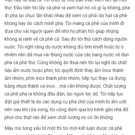
thứ. Đầu tiên tôi lấy cà phê ra xem hạt nó có gì lạ không, pha
đi pha lại chục lần khác nhau để xem có phải do hạt cà phê
không hay do cách mình pha. Tôi mang cà phê của mình đi
đưa cho vài người quen để nhờ họ phản hồi giúp những
không ai rành về cà phê cả. Sau đó tôi thử cách dùng nguồn
nước. Tôi nghĩ rằng do nước không đủ tinh khiết hoặc bị ô
nhiễm nên đã mua vài thùng nước của các hang nước về đun
pha cà phê thử. Cũng không ăn thua nên tôi lại nghĩ do chất
liệu ấm nước hoặc phin, tôi quyết định thay ấm Inox thành
ấm nhôm, phin inox thành phin nhôm, tiếp tục thay ca đựng
bằng nhựa thành ca inox…..mà vẫn không được. Chất lượng
cà phê pha ra không đều đặn, lúc ngon lúc dở. Tôi tiếp tục
đặt giả thiết là do các dụng cụ pha chế của mình bị ẩm ướt
nên sau khi rửa xong, tôi cũng đem qua bờ kênh gần nhà để
phơi cho thật ráo để xem chất lượng nó có ổn không.
Mày mò từng yếu tố một thì tôi mới kết luận được cà phê