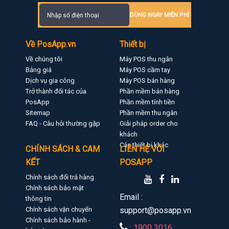
DÙNG NGAY MIỄN PHÍ
Về PosApp.vn
Thiết bị
Về chúng tôi
Máy POS thu ngân
Bảng giá
Máy POS cầm tay
Dịch vụ gia công
Máy POS bán hàng
Trở thành đối tác của
Phần mềm bán hàng
PosApp
Phần mềm tính tiền
Sitemap
Phần mềm thu ngân
FAQ - Câu hỏi thường gặp
Giải pháp order cho
khách
Các thiết bị khác
CHÍNH SÁCH & CAM
LIÊN HỆ VỚI
KẾT
POSAPP
Chính sách đổi trả hàng
Chính sách bảo mật
Email :
thông tin
Chính sách vận chuyển
support@posapp.vn
Chính sách bảo hành -
:
1900 3016