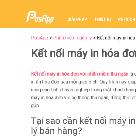
GIẢI PHÁP
THIẾT BỊ
PHÍ DỊCH
PosApp
>
Phần mềm quản lý
>
Kết nối máy in hó
Kết nối máy in hóa đ
Kết nối máy in hóa đơn với phần mềm thu ngân
là 
in ấn hóa đơn sau mỗi giao dịch. Quy trình này giú
nâng cao tính chuyên nghiệp trong mắt khách hàng.
máy in hóa đơn với hệ thống thu ngân, đồng thời p
gặp.
Tại sao cần kết nối máy 
lý bán hàng?