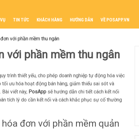
 VỤ
TIN TỨC
KHÁCH HÀNG
HƯỚNG DẪN
VỀ POSAPP.VN
a đơn với phần mềm thu ngân
ơn với phần mềm thu ngân
quy trình thiết yếu, cho phép doanh nghiệp tự động hóa việc
p tối ưu hóa hoạt động bán hàng, giảm thiểu sai sót và
 Bài viết này,
PosApp
sẽ hướng dẫn chi tiết cách kết nối
hân tích lý do cần kết nối và cách khắc phục sự cố thường
in hóa đơn với phần mềm quản