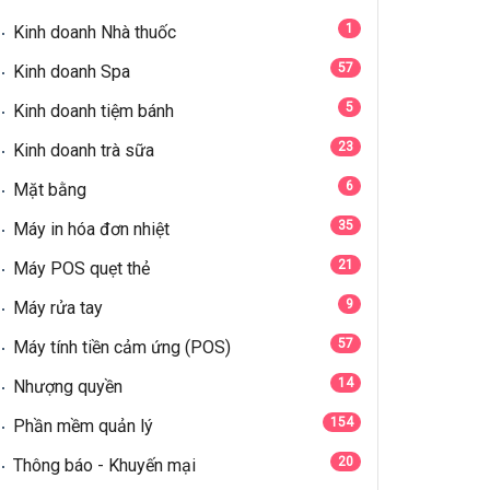
1
Kinh doanh Nhà thuốc
57
Kinh doanh Spa
5
Kinh doanh tiệm bánh
23
Kinh doanh trà sữa
6
Mặt bằng
35
Máy in hóa đơn nhiệt
21
Máy POS quẹt thẻ
9
Máy rửa tay
57
Máy tính tiền cảm ứng (POS)
14
Nhượng quyền
154
Phần mềm quản lý
20
Thông báo - Khuyến mại