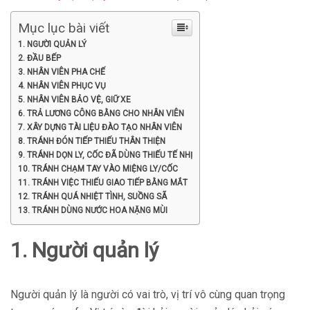
Mục lục bài viết
1. NGƯỜI QUẢN LÝ
2. ĐẦU BẾP
3. NHÂN VIÊN PHA CHẾ
4. NHÂN VIÊN PHỤC VỤ
5. NHÂN VIÊN BẢO VỆ, GIỮ XE
6. TRẢ LƯƠNG CÔNG BẰNG CHO NHÂN VIÊN
7. XÂY DỰNG TÀI LIỆU ĐÀO TẠO NHÂN VIÊN
8. TRÁNH ĐÓN TIẾP THIẾU THÂN THIỆN
9. TRÁNH DỌN LY, CỐC ĐÃ DÙNG THIẾU TẾ NHỊ
10. TRÁNH CHẠM TAY VÀO MIỆNG LY/CỐC
11. TRÁNH VIỆC THIẾU GIAO TIẾP BẰNG MẮT
12. TRÁNH QUÁ NHIỆT TÌNH, SUỒNG SÃ
13. TRÁNH DÙNG NƯỚC HOA NẶNG MÙI
1. Người quản lý
Người quản lý là người có vai trò, vị trí vô cùng quan trọng