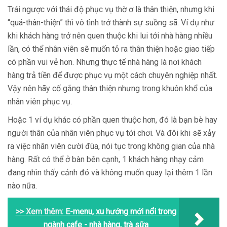
Trái ngược với thái độ phục vụ thờ ơ là thân thiện, nhưng khi
“quá-thân-thiện” thì vô tình trở thành sự suồng sã. Ví dụ như
khi khách hàng trở nên quen thuộc khi lui tới nhà hàng nhiều
lần, có thể nhân viên sẽ muốn tỏ ra thân thiện hoặc giao tiếp
có phần vui vẻ hơn. Nhưng thực tế nhà hàng là nơi khách
hàng trả tiền để được phục vụ một cách chuyên nghiệp nhất.
Vậy nên hãy cố gắng thân thiện nhưng trong khuôn khổ của
nhân viên phục vụ.
Hoặc 1 ví dụ khác có phần quen thuộc hơn, đó là bạn bè hay
người thân của nhân viên phục vụ tới chơi. Và đôi khi sẽ xảy
ra việc nhân viên cười đùa, nói tục trong không gian của nhà
hàng. Rất có thể ở bàn bên cạnh, 1 khách hàng nhạy cảm
đang nhìn thấy cảnh đó và không muốn quay lại thêm 1 lần
nào nữa.
>> Xem thêm:
E-menu, xu hướng mới nổi trong
ngành cafe - nhà hàng, trà sữa