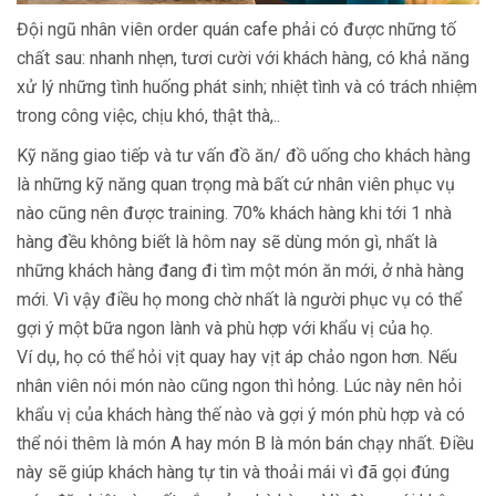
Đội ngũ nhân viên order quán cafe phải có được những tố
chất sau: nhanh nhẹn, tươi cười với khách hàng, có khả năng
xử lý những tình huống phát sinh; nhiệt tình và có trách nhiệm
trong công việc, chịu khó, thật thà,..
Kỹ năng giao tiếp và tư vấn đồ ăn/ đồ uống cho khách hàng
là những kỹ năng quan trọng mà bất cứ nhân viên phục vụ
nào cũng nên được training. 70% khách hàng khi tới 1 nhà
hàng đều không biết là hôm nay sẽ dùng món gì, nhất là
những khách hàng đang đi tìm một món ăn mới, ở nhà hàng
mới. Vì vậy điều họ mong chờ nhất là người phục vụ có thể
gợi ý một bữa ngon lành và phù hợp với khẩu vị của họ.
Ví dụ, họ có thể hỏi vịt quay hay vịt áp chảo ngon hơn. Nếu
nhân viên nói món nào cũng ngon thì hỏng. Lúc này nên hỏi
khẩu vị của khách hàng thế nào và gợi ý món phù hợp và có
thể nói thêm là món A hay món B là món bán chạy nhất. Điều
này sẽ giúp khách hàng tự tin và thoải mái vì đã gọi đúng