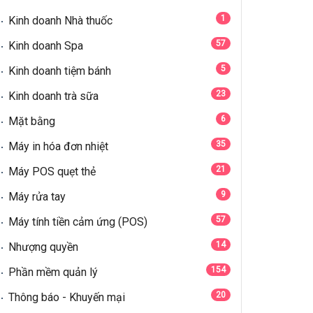
1
Kinh doanh Nhà thuốc
57
Kinh doanh Spa
5
Kinh doanh tiệm bánh
23
Kinh doanh trà sữa
6
Mặt bằng
35
Máy in hóa đơn nhiệt
21
Máy POS quẹt thẻ
9
Máy rửa tay
57
Máy tính tiền cảm ứng (POS)
14
Nhượng quyền
154
Phần mềm quản lý
20
Thông báo - Khuyến mại