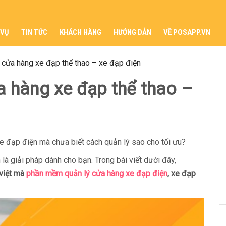
 VỤ
TIN TỨC
KHÁCH HÀNG
HƯỚNG DẪN
VỀ POSAPP.VN
cửa hàng xe đạp thể thao – xe đạp điện
 hàng xe đạp thể thao –
e đạp điện mà chưa biết cách quản lý sao cho tối ưu?
à giải pháp dành cho bạn. Trong bài viết dưới đây,
 việt mà
phần mềm quản lý cửa hàng xe đạp điện
, xe đạp