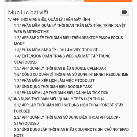
Mục lục bài viết
1/ APP THỜI GIAN BIỂU, QUẢN LÝ TRÊN MÁY TÍNH
1.1/ PHẦN MỀM QUẢN LÝ THỜI GIAN TRÊN MÁY TÍNH, TRÌNH DUYỆT
WEB WASTENOTIME
1.2/ APP SẮP XẾP THỜI GIAN BIỂU TRÊN DESKTOP PANDA FOCUS
MODE
1.3/ PHẦN MỀM SẮP XẾP LỊCH LÀM VIỆC TODOIST
1.4/ EXTENSION CHẶN TRANG WEB GÂY MẤT TẬP TRUNG
STAYFOCUSD
1.5/ APP QUẢN LÝ THỜI GIAN BIỂU GOOGLE CALENDAR
1.6/ CÔNG CỤ QUẢN LÝ THỜI GIAN SỬ DỤNG INTERNET RESCUETIME
1.7/ PHẦN MỀM XẾP LỊCH LÀM VIỆC F-TODOLIST
1.8/ ỨNG DỤNG THỜI GIAN BIỂU GOOGLE TASK
1.9/ PHẦN MỀM LẬP THỜI GIAN BIỂU CÁ NHÂN TICK TICK
2/ ỨNG DỤNG THỜI GIAN BIỂU QUẢN LÝ TRÊN ĐIỆN THOẠI
2.1/ APP LẬP THỜI GIAN BIỂU SỬ DỤNG ĐIỆN THOẠI FOREST STAY
FOCUSED
2.2/ APP QUẢN LÝ THỜI GIAN SỬ DỤNG ĐIỆN THOẠI APPBLOCK -
STAYFOCUSED
2.3/ ỨNG DỤNG LẬP THỜI GIAN BIỂU COLORNOTE GHI CHÚ NOTEPAD
NOTE