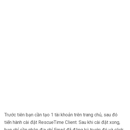
Trước tiên bạn cần tạo 1 tài khoản trên trang chủ, sau đó
tiến hành cài đặt RescueTime Client. Sau khi cài đặt xong,
bạn chỉ cần nhập địa chỉ Email đã đăng ký trước đó và click