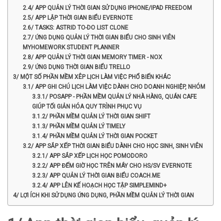
2.4/ APP QUẢN LÝ THỜI GIAN SỬ DỤNG IPHONE/IPAD FREEDOM
2.5/ APP LẬP THỜI GIAN BIỂU EVERNOTE
2.6/ TASKS: ASTRID TO-DO LIST CLONE
2.7/ ỨNG DỤNG QUẢN LÝ THỜI GIAN BIỂU CHO SINH VIÊN
MYHOMEWORK STUDENT PLANNER
2.8/ APP QUẢN LÝ THỜI GIAN MEMORY TIMER - NOX
2.9/ ỨNG DỤNG THỜI GIAN BIỂU TRELLO
3/ MỘT SỐ PHẦN MỀM XÊP LỊCH LÀM VIỆC PHỔ BIẾN KHÁC
3.1/ APP GHI CHÚ LỊCH LÀM VIỆC DÀNH CHO DOANH NGHIỆP, NHÓM
3.3.1/ POSAPP - PHẦN MỀM QUẢN LÝ NHÀ HÀNG, QUÁN CAFE
GIÚP TỐI GIẢN HÓA QUY TRÌNH PHỤC VỤ
3.1.2/ PHẦN MỀM QUẢN LÝ THỜI GIAN SHIFT
3.1.3/ PHẦN MỀM QUẢN LÝ TIMELY
3.1.4/ PHẦN MỀM QUẢN LÝ THỜI GIAN POCKET
3.2/ APP SẮP XẾP THỜI GIAN BIỂU DÀNH CHO HỌC SINH, SINH VIÊN
3.2.1/ APP SẮP XẾP LỊCH HỌC POMODORO
3.2.2/ APP ĐẾM GIỜ HỌC TRÊN MÁY CHO HS/SV EVERNOTE
3.2.3/ APP QUẢN LÝ THỜI GIAN BIỂU COACH.ME
3.2.4/ APP LÊN KẾ HOẠCH HỌC TẬP SIMPLEMIND+
4/ LỢI ÍCH KHI SỬ DỤNG ỨNG DỤNG, PHẦN MỀM QUẢN LÝ THỜI GIAN