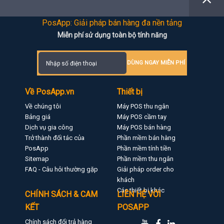
PosApp: Giải pháp bán hàng đa nền tảng
Miễn phí sử dụng toàn bộ tính năng
DÙNG NGAY MIỄN PHÍ
Về PosApp.vn
Thiết bị
Về chúng tôi
Máy POS thu ngân
Bảng giá
Máy POS cầm tay
Dịch vụ gia công
Máy POS bán hàng
Trở thành đối tác của
Phần mềm bán hàng
PosApp
Phần mềm tính tiền
Sitemap
Phần mềm thu ngân
FAQ - Câu hỏi thường gặp
Giải pháp order cho
khách
Các thiết bị khác
CHÍNH SÁCH & CAM
LIÊN HỆ VỚI
KẾT
POSAPP
Chính sách đổi trả hàng