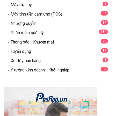
9
Máy rửa tay
57
Máy tính tiền cảm ứng (POS)
14
Nhượng quyền
154
Phần mềm quản lý
20
Thông báo - Khuyến mại
11
Tuyển dụng
6
Xe đẩy bán hàng
35
Ý tưởng kinh doanh - Khởi nghiệp