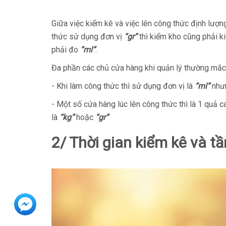
Giữa việc kiểm kê và việc lên công thức định lượn
thức sử dụng đơn vị
“gr”
thì kiểm kho cũng phải 
phải đo
“ml”
.
Đa phần các chủ cửa hàng khi quản lý thường mắc 
- Khi làm công thức thì sử dụng đơn vị là
“ml”
nhưn
- Một số cửa hàng lúc lên công thức thì là 1 quả 
là
“kg”
hoặc
“gr”
2/ Thời gian kiểm kê và t