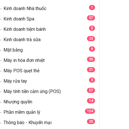
1
Kinh doanh Nhà thuốc
57
Kinh doanh Spa
5
Kinh doanh tiệm bánh
23
Kinh doanh trà sữa
6
Mặt bằng
35
Máy in hóa đơn nhiệt
21
Máy POS quẹt thẻ
9
Máy rửa tay
57
Máy tính tiền cảm ứng (POS)
14
Nhượng quyền
154
Phần mềm quản lý
20
Thông báo - Khuyến mại