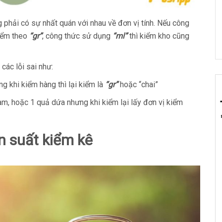
g phải có sự nhất quán với nhau về đơn vị tính. Nếu công
kiểm theo
“gr”
, công thức sử dụng
“ml”
thì kiểm kho cũng
các lỗi sai như:
g khi kiểm hàng thì lại kiểm là
“gr”
hoặc “chai”
cam, hoặc 1 quả dứa nhưng khi kiểm lại lấy đơn vị kiểm
ần suất kiểm kê