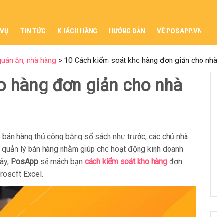
 VỤ
TIN TỨC
KHÁCH HÀNG
HƯỚNG DẪN
VỀ POSAPP.VN
quán ăn, nhà hàng
>
10 Cách kiểm soát kho hàng đơn giản cho nhà 
o hàng đơn giản cho nhà
ý bán hàng thủ công bằng sổ sách như trước, các chủ nhà
 quản lý bán hàng nhằm giúp cho hoạt động kinh doanh
đây,
PosApp
sẽ mách bạn
cách kiểm soát kho hàng
đơn
rosoft Excel.