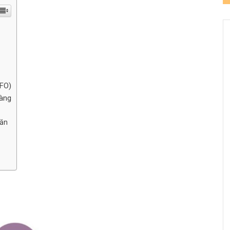
IFO)
hàng
 ăn