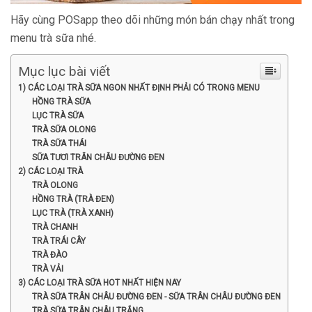
Hãy cùng POSapp theo dõi những món bán chạy nhất trong
menu trà sữa nhé.
Mục lục bài viết
1) CÁC LOẠI TRÀ SỮA NGON NHẤT ĐỊNH PHẢI CÓ TRONG MENU
HỒNG TRÀ SỮA
LỤC TRÀ SỮA
TRÀ SỮA OLONG
TRÀ SỮA THÁI
SỮA TƯƠI TRÂN CHÂU ĐƯỜNG ĐEN
2) CÁC LOẠI TRÀ
TRÀ OLONG
HỒNG TRÀ (TRÀ ĐEN)
LỤC TRÀ (TRÀ XANH)
TRÀ CHANH
TRÀ TRÁI CÂY
TRÀ ĐÀO
TRÀ VẢI
3) CÁC LOẠI TRÀ SỮA HOT NHẤT HIỆN NAY
TRÀ SỮA TRÂN CHÂU ĐƯỜNG ĐEN - SỮA TRÂN CHÂU ĐƯỜNG ĐEN
TRÀ SỮA TRÂN CHÂU TRẮNG