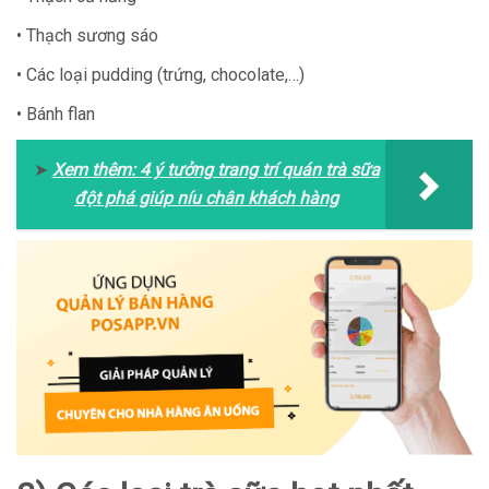
• Thạch sương sáo
• Các loại pudding (trứng, chocolate,…)
• Bánh flan
➤
Xem thêm:
4 ý tưởng trang trí quán trà sữa
đột phá giúp níu chân khách hàng