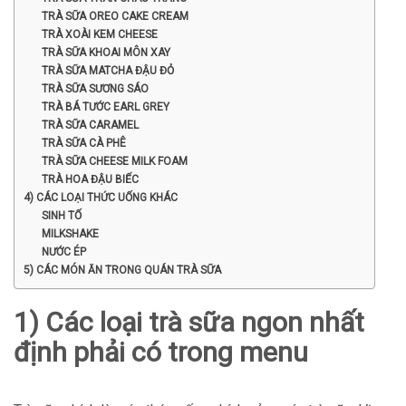
TRÀ SỮA OREO CAKE CREAM
TRÀ XOÀI KEM CHEESE
TRÀ SỮA KHOAI MÔN XAY
TRÀ SỮA MATCHA ĐẬU ĐỎ
TRÀ SỮA SƯƠNG SÁO
TRÀ BÁ TƯỚC EARL GREY
TRÀ SỮA CARAMEL
TRÀ SỮA CÀ PHÊ
TRÀ SỮA CHEESE MILK FOAM
TRÀ HOA ĐẬU BIẾC
4) CÁC LOẠI THỨC UỐNG KHÁC
SINH TỐ
MILKSHAKE
NƯỚC ÉP
5) CÁC MÓN ĂN TRONG QUÁN TRÀ SỮA
1) Các loại trà sữa ngon nhất
định phải có trong menu