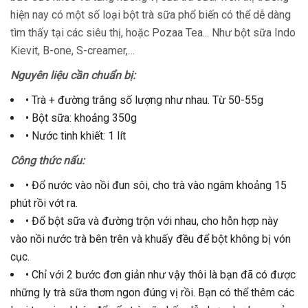
hiện nay có một số loại bột trà sữa phổ biến có thể dễ dàng
tìm thấy tại các siêu thị, hoặc Pozaa Tea... Như bột sữa Indo
Kievit, B-one, S-creamer,…
Nguyên liệu cần chuẩn bị:
• Trà + đường trắng số lượng như nhau. Từ 50-55g
• Bột sữa: khoảng 350g
• Nước tinh khiết: 1 lít
Công thức nấu:
• Đổ nước vào nồi đun sôi, cho trà vào ngâm khoảng 15
phút rồi vớt ra.
• Đổ bột sữa và đường trộn với nhau, cho hỗn hợp này
vào nồi nước trà bên trên và khuấy đều để bột không bị vón
cục.
• Chỉ với 2 bước đơn giản như vậy thôi là bạn đã có được
những ly trà sữa thơm ngon đúng vị rồi. Bạn có thể thêm các