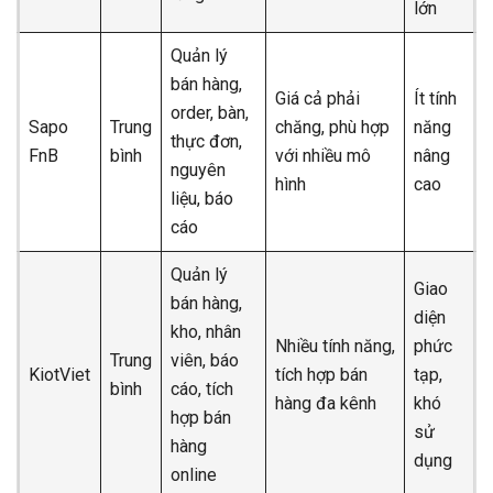
lớn
Quản lý
bán hàng,
Giá cả phải
Ít tính
order, bàn,
Sapo
Trung
chăng, phù hợp
năng
thực đơn,
FnB
bình
với nhiều mô
nâng
nguyên
hình
cao
liệu, báo
cáo
Quản lý
Giao
bán hàng,
diện
kho, nhân
Nhiều tính năng,
phức
Trung
viên, báo
KiotViet
tích hợp bán
tạp,
bình
cáo, tích
hàng đa kênh
khó
hợp bán
sử
hàng
dụng
online