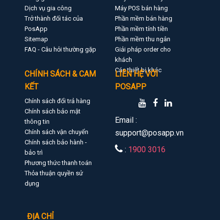
Dịch vụ gia công
Máy POS bán hàng
Trở thành đối tác của
Phần mềm bán hàng
PosApp
Phần mềm tính tiền
Sitemap
Phần mềm thu ngân
FAQ - Câu hỏi thường gặp
Giải pháp order cho
khách
Các thiết bị khác
CHÍNH SÁCH & CAM
LIÊN HỆ VỚI
KẾT
POSAPP
Chính sách đổi trả hàng
Chính sách bảo mật
Email :
thông tin
Chính sách vận chuyển
support@posapp.vn
Chính sách bảo hành -
:
1900 3016
bảo trì
Phương thức thanh toán
Thỏa thuận quyền sử
dụng
ĐỊA CHỈ