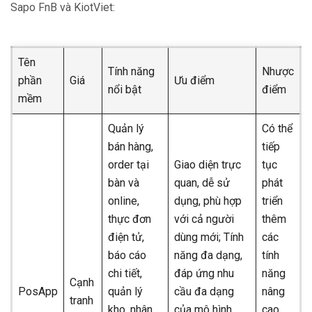
Sapo FnB và KiotViet:
Tên
Tính năng
Nhược
phần
Giá
Ưu điểm
nổi bật
điểm
mềm
Quản lý
Có thể
bán hàng,
tiếp
order tại
Giao diện trực
tục
bàn và
quan, dễ sử
phát
online,
dụng, phù hợp
triển
thực đơn
với cả người
thêm
điện tử,
dùng mới; Tính
các
báo cáo
năng đa dạng,
tính
chi tiết,
đáp ứng nhu
năng
Cạnh
PosApp
quản lý
cầu đa dạng
nâng
tranh
kho, nhân
của mô hình
cao