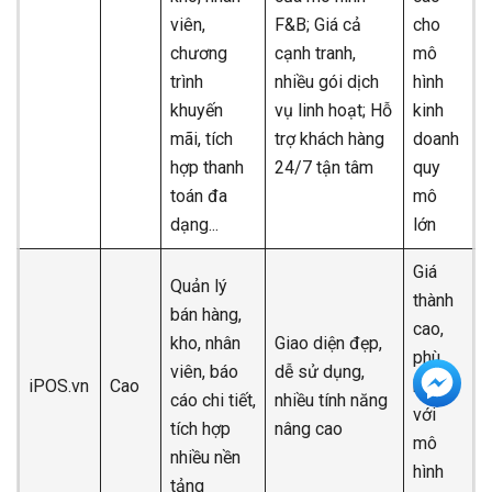
viên,
F&B; Giá cả
cho
chương
cạnh tranh,
mô
trình
nhiều gói dịch
hình
khuyến
vụ linh hoạt; Hỗ
kinh
mãi, tích
trợ khách hàng
doanh
hợp thanh
24/7 tận tâm
quy
toán đa
mô
dạng...
lớn
Giá
Quản lý
thành
bán hàng,
cao,
kho, nhân
Giao diện đẹp,
phù
viên, báo
dễ sử dụng,
iPOS.vn
Cao
hợp
cáo chi tiết,
nhiều tính năng
với
tích hợp
nâng cao
mô
nhiều nền
hình
tảng