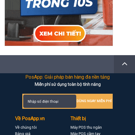
PosApp: Giải pháp bán hàng đa nền tảng
Miễn phí sử dụng toàn bộ tính năng
DÙNG NGAY MIỄN PHÍ
Về PosApp.vn
Thiết bị
Về chúng tôi
Máy POS thu ngân
Bảng giá
Máy POS cầm tay