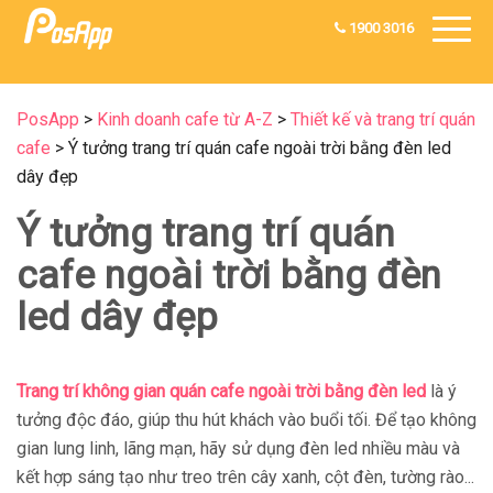
1900 3016
PosApp
>
Kinh doanh cafe từ A-Z
>
Thiết kế và trang trí quán
cafe
>
Ý tưởng trang trí quán cafe ngoài trời bằng đèn led
dây đẹp
Ý tưởng trang trí quán
cafe ngoài trời bằng đèn
led dây đẹp
Trang trí không gian quán cafe ngoài trời bằng đèn led
là ý
tưởng độc đáo, giúp thu hút khách vào buổi tối. Để tạo không
gian lung linh, lãng mạn, hãy sử dụng đèn led nhiều màu và
kết hợp sáng tạo như treo trên cây xanh, cột đèn, tường rào...