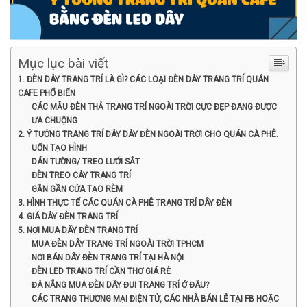
Mục lục bài viết
1. ĐÈN DÂY TRANG TRÍ LÀ GÌ? CÁC LOẠI ĐÈN DÂY TRANG TRÍ QUÁN
CAFE PHỔ BIẾN
CÁC MẪU ĐÈN THẢ TRANG TRÍ NGOÀI TRỜI CỰC ĐẸP ĐANG ĐƯỢC
ƯA CHUỘNG
2. Ý TƯỞNG TRANG TRÍ DÂY DÂY ĐÈN NGOÀI TRỜI CHO QUÁN CÀ PHÊ.
UỐN TẠO HÌNH
DÁN TƯỜNG/ TREO LƯỚI SẮT
ĐÈN TREO CÂY TRANG TRÍ
GẮN GẦN CỬA TẠO RÈM
3. HÌNH THỰC TẾ CÁC QUÁN CÀ PHÊ TRANG TRÍ DÂY ĐÈN
4. GIÁ DÂY ĐÈN TRANG TRÍ
5. NƠI MUA DÂY ĐÈN TRANG TRÍ
MUA ĐÈN DÂY TRANG TRÍ NGOÀI TRỜI TPHCM
NƠI BÁN DÂY ĐÈN TRANG TRÍ TẠI HÀ NỘI
ĐÈN LED TRANG TRÍ CẦN THƠ GIÁ RẺ
ĐÀ NẴNG MUA ĐÈN DÂY ĐUI TRANG TRÍ Ở ĐÂU?
CÁC TRANG THƯƠNG MẠI ĐIỆN TỬ, CÁC NHÀ BÁN LẺ TẠI FB HOẶC