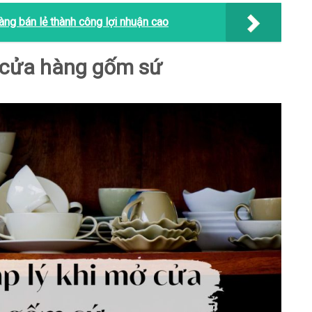
ng bán lẻ thành công lợi nhuận cao
ở cửa hàng gốm sứ