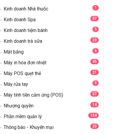
1
Kinh doanh Nhà thuốc
57
Kinh doanh Spa
5
Kinh doanh tiệm bánh
23
Kinh doanh trà sữa
6
Mặt bằng
35
Máy in hóa đơn nhiệt
21
Máy POS quẹt thẻ
9
Máy rửa tay
57
Máy tính tiền cảm ứng (POS)
14
Nhượng quyền
154
Phần mềm quản lý
20
Thông báo - Khuyến mại