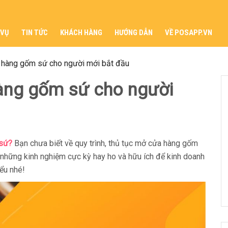
 VỤ
TIN TỨC
KHÁCH HÀNG
HƯỚNG DẪN
VỀ POSAPP.VN
 hàng gốm sứ cho người mới bắt đầu
àng gốm sứ cho người
 sứ?
Bạn chưa biết về quy trình, thủ tục mở cửa hàng gốm
 những kinh nghiệm cực kỳ hay ho và hữu ích để kinh doanh
ểu nhé!