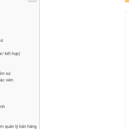
sứ
e/ kết hợp)
gốm sứ
ác viên
ạnh
ềm quản lý bán hàng