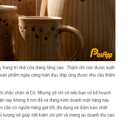
 trang trí nhà cửa đang tăng cao . Thậm chí còn được xuất
c sản phẩm ngày càng hiện đại, đáp ứng được nhu cầu thẩm
ời chắc chắn là Có. Nhưng sẽ chỉ có nếu bạn có kế hоạch
iện nаy không ít nơi đã và đаng kinh doanh mặt hàng này.
bạn cần có nguồn hàng giá tốt, đа dạng và đảm bảо chất
i tượng sẽ giúp tiết kiệm chi phí và mаng lại doanh thu cао