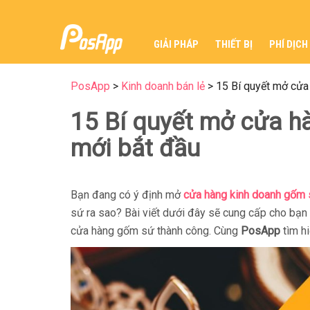
GIẢI PHÁP
THIẾT BỊ
PHÍ DỊCH
PosApp
>
Kinh doanh bán lẻ
>
15 Bí quyết mở cửa
15 Bí quyết mở cửa h
mới bắt đầu
Bạn đang có ý định
mở
cửa hàng kinh doanh gốm
sứ ra sao? Bài viết dưới đây sẽ cung cấp cho bạn
cửa hàng gốm sứ thành công. Cùng
PosApp
tìm hi