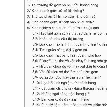
1/ Thị trường đồ gốm và nhu cầu khách hàng
2/ Kinh doanh gốm sứ có lãi không?
3/ Thủ tục pháp lý khi mở cửa hàng gốm sứ
4/ Kinh doanh gốm sứ cần bao nhiêu vốn?
5/ Kinh nghiệm bán buôn đồ gốm sứ hiệu quả
5.1/ Hiểu biết gốm sứ và thật sự đam mê gốm 
5.2/ Khảo sát nhu cầu thị trường
5.3/ Lựa chọn mô hình kinh doanh( online/ offlin
5.4/ Tìm nguồn hàng, đại lý gốm sứ
5.5/ Lựa chọn mặt bằng kinh doanh phù hợp
5.6/ Bí quyết lưu kho và vận chuyển hàng hóa 
5.7/ Nếu bạn chưa đủ vốn hãy bắt đầu từ cộng t
5.8/ Vốn 30 triệu có thể làm chủ tiệm gốm
5.9/ Đừng đơn độc, hãy tham gia “ liên minh”
5.10/ Học hỏi kinh nghiệm từ khách hàng
5.11/ Cắt giảm chi phí, xây dựng thương hiệu m
5.12/ Không ngại hàng trộn, hàng giả
5.13/ Bán cân ký để đẩy nhanh hàng
5.14/ Quản lý tiệm gốm thông minh với phần m