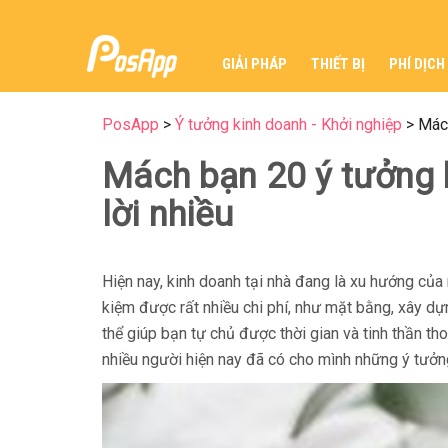
GIẢI PHÁP
THIẾT BỊ
PHÍ DỊCH
PosApp
>
Ý tưởng kinh doanh - Khởi nghiệp
>
Mách
Mách bạn 20 ý tưởng k
lời nhiều
Hiện nay, kinh doanh tại nhà đang là xu hướng của 
kiệm được rất nhiều chi phí, như mặt bằng, xây dựn
thể giúp bạn tự chủ được thời gian và tinh thần tho
nhiều người hiện nay đã có cho mình những ý tưởng