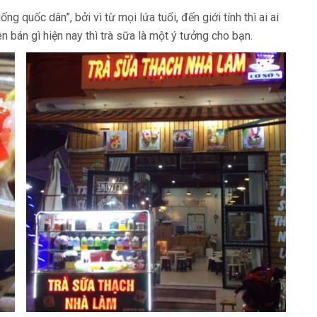
ng quốc dân”, bởi vì từ mọi lứa tuổi, đến giới tính thì ai ai
n bán gì hiện nay thì trà sữa là một ý tưởng cho bạn.