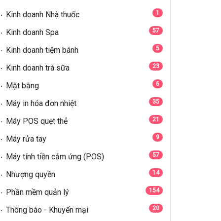
1
Kinh doanh Nhà thuốc
57
Kinh doanh Spa
5
Kinh doanh tiệm bánh
23
Kinh doanh trà sữa
6
Mặt bằng
35
Máy in hóa đơn nhiệt
21
Máy POS quẹt thẻ
9
Máy rửa tay
57
Máy tính tiền cảm ứng (POS)
14
Nhượng quyền
154
Phần mềm quản lý
20
Thông báo - Khuyến mại