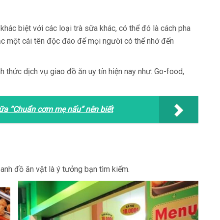
khác biệt với các loại trà sữa khác, có thể đó là cách pha
oặc một cái tên độc đáo để mọi người có thể nhớ đến
 thức dịch vụ giao đồ ăn uy tín hiện nay như: Go-food,
sữa “Chuẩn cơm mẹ nấu” nên biết
oanh đồ ăn vặt là ý tưởng bạn tìm kiếm.