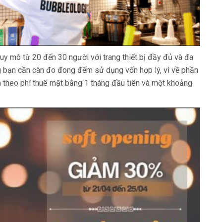
uy mô từ 20 đến 30 người với trang thiết bị đầy đủ và đa
bạn cần cân đo đong đếm sử dụng vốn hợp lý, vì về phần
m theo phí thuê mặt bằng 1 tháng đầu tiên và một khoảng