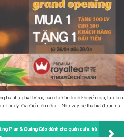
bá như phát tờ rơi, các chương trình khuyến mãi, tạo liên
hư Foody, địa điểm ăn uống... Như vậy sẽ thu hút được sự
ing Plan & Quảng Cáo dành cho quán cafe, trà