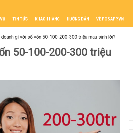
 VỤ
TIN TỨC
KHÁCH HÀNG
HƯỚNG DẪN
VỀ POSAPP.VN
 doanh gì với số vốn 50-100-200-300 triệu mau sinh lời?
vốn 50-100-200-300 triệu