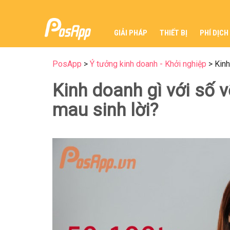
GIẢI PHÁP
THIẾT BỊ
PHÍ DỊCH
PosApp
>
Ý tưởng kinh doanh - Khởi nghiệp
>
Kinh
Kinh doanh gì với số 
mau sinh lời?