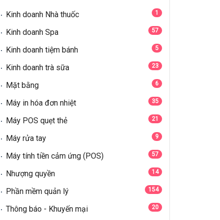
1
Kinh doanh Nhà thuốc
57
Kinh doanh Spa
5
Kinh doanh tiệm bánh
23
Kinh doanh trà sữa
6
Mặt bằng
35
Máy in hóa đơn nhiệt
21
Máy POS quẹt thẻ
9
Máy rửa tay
57
Máy tính tiền cảm ứng (POS)
14
Nhượng quyền
154
Phần mềm quản lý
20
Thông báo - Khuyến mại