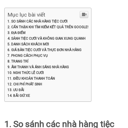
Mục lục bài viết
1. SO SÁNH CÁC NHÀ HÀNG TIỆC CƯỚI
2. CẨN THẬN KHI TÌM KIẾM KẾT QUẢ TRÊN GOOGLE!
3. ĐỊA ĐIỂM
4. SẢNH TIỆC CƯỚI VÀ KHÔNG GIAN XUNG QUANH
5. DANH SÁCH KHÁCH MỜI
6. GIÁ BÀN TIỆC CƯỚI VÀ THỰC ĐƠN NHÀ HÀNG
7. PHONG CÁCH PHỤC VỤ
8. TRANG TRÍ
9. ÂM THANH VÀ ÁNH SÁNG NHÀ HÀNG
10. NGHI THỨC LỄ CƯỚI
11. ĐIỀU KHOẢN THANH TOÁN
12. CHI PHÍ PHÁT SINH
13. ƯU ĐÃI
14. BÃI GIỮ XE
1. So sánh các nhà hàng tiệc