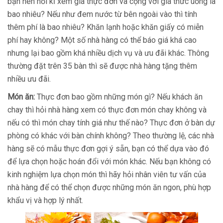
bạn nên hỏi kĩ xem giá thực đơn và cộng với giá thức uống là
bao nhiêu? Nếu như đem nước từ bên ngoài vào thì tính
thêm phí là bao nhiêu? Khăn lạnh hoặc khăn giấy có miễn
phí hay không? Một số nhà hàng có thể báo giá khá cao
nhưng lại bao gồm khá nhiều dịch vụ và ưu đãi khác. Thông
thường đặt trên 35 bàn thì sẽ được nhà hàng tặng thêm
nhiều ưu đãi.
Món ăn:
Thực đơn bao gồm những món gì? Nếu khách ăn
chay thì hỏi nhà hàng xem có thực đơn món chay không và
nếu có thì món chay tính giá như thế nào? Thực đơn ở bàn dự
phòng có khác với bàn chính không? Theo thường lệ, các nhà
hàng sẽ có mẫu thực đơn gợi ý sẵn, bạn có thể dựa vào đó
để lựa chọn hoặc hoán đổi với món khác. Nếu bạn không có
kinh nghiệm lựa chọn món thì hãy hỏi nhân viên tư vấn của
nhà hàng để có thể chọn được những món ăn ngon, phù hợp
khẩu vị và hợp lý nhất.