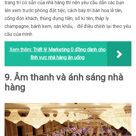
trang trí có sẵn của nhà hàng thì nên yêu cầu dẫn các bạn
lên xem trước phòng đặt tiệc, cách bày trí bàn hoa lễ tân,
cổng đón khách, thùng đựng tiền, sổ kí tên, tháp ly
champagne, bánh kem, sân khấu,... để điều chỉnh lại theo yêu
cầu của mình.
Xem thêm:
Triết lý Marketing 0 đồng dành cho
lĩnh vực nhà hàng ăn uống
9. Âm thanh và ánh sáng nhà
hàng