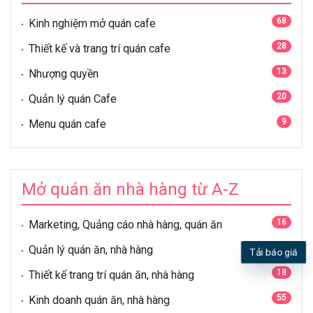
68
Kinh nghiệm mở quán cafe
28
Thiết kế và trang trí quán cafe
13
Nhượng quyền
20
Quản lý quán Cafe
9
Menu quán cafe
Mở quán ăn nhà hàng từ A-Z
16
Marketing, Quảng cáo nhà hàng, quán ăn
21
Quản lý quán ăn, nhà hàng
Tải báo giá
18
Thiết kế trang trí quán ăn, nhà hàng
55
Kinh doanh quán ăn, nhà hàng