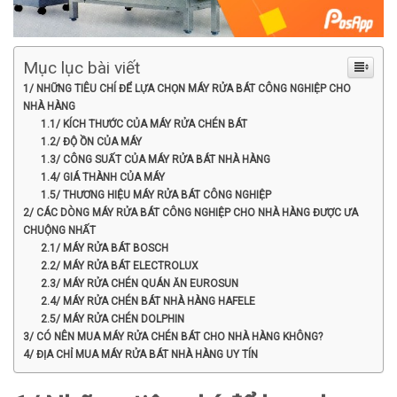
Mục lục bài viết
1/ NHỮNG TIÊU CHÍ ĐỂ LỰA CHỌN MÁY RỬA BÁT CÔNG NGHIỆP CHO
NHÀ HÀNG
1.1/ KÍCH THƯỚC CỦA MÁY RỬA CHÉN BÁT
1.2/ ĐỘ ỒN CỦA MÁY
1.3/ CÔNG SUẤT CỦA MÁY RỬA BÁT NHÀ HÀNG
1.4/ GIÁ THÀNH CỦA MÁY
1.5/ THƯƠNG HIỆU MÁY RỬA BÁT CÔNG NGHIỆP
2/ CÁC DÒNG MÁY RỬA BÁT CÔNG NGHIỆP CHO NHÀ HÀNG ĐƯỢC ƯA
CHUỘNG NHẤT
2.1/ MÁY RỬA BÁT BOSCH
2.2/ MÁY RỬA BÁT ELECTROLUX
2.3/ MÁY RỬA CHÉN QUÁN ĂN EUROSUN
2.4/ MÁY RỬA CHÉN BÁT NHÀ HÀNG HAFELE
2.5/ MÁY RỬA CHÉN DOLPHIN
3/ CÓ NÊN MUA MÁY RỬA CHÉN BÁT CHO NHÀ HÀNG KHÔNG?
4/ ĐỊA CHỈ MUA MÁY RỬA BÁT NHÀ HÀNG UY TÍN