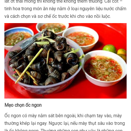
lát ớt thái mỏng thì không thể không thèm thuồng. Cái cốt –
tinh hoa trong món ăn này nằm ở loại nguyên liệu nước chấm
và cách chọn và sơ chế ốc trước khi cho vào nồi luộc.
Mẹo chọn ốc ngon
Ốc ngon có mày nằm sát bên ngoài, khi chạm tay vào, mày
thường khép lại ngay. Ngược lại, nếu mày thụt sâu vào trong
là ốc không ngon. Thường những con như vậy là những con