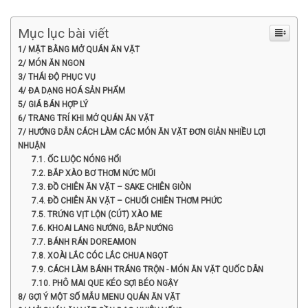
Mục lục bài viết
1/ MẶT BẰNG MỞ QUÁN ĂN VẶT
2/ MÓN ĂN NGON
3/ THÁI ĐỘ PHỤC VỤ
4/ ĐA DẠNG HOÁ SẢN PHẨM
5/ GIÁ BÁN HỢP LÝ
6/ TRANG TRÍ KHI MỞ QUÁN ĂN VẶT
7/ HƯỚNG DẪN CÁCH LÀM CÁC MÓN ĂN VẶT ĐƠN GIẢN NHIỀU LỢI
NHUẬN
7.1. ỐC LUỘC NÓNG HỔI
7.2. BẮP XÀO BƠ THƠM NỨC MŨI
7.3. ĐỒ CHIÊN ĂN VẶT – SAKE CHIÊN GIÒN
7.4. ĐỒ CHIÊN ĂN VẶT – CHUỐI CHIÊN THƠM PHỨC
7.5. TRỨNG VỊT LỘN (CÚT) XÀO ME
7.6. KHOAI LANG NƯỚNG, BẮP NƯỚNG
7.7. BÁNH RÁN DOREAMON
7.8. XOÀI LẮC CÓC LẮC CHUA NGỌT
7.9. CÁCH LÀM BÁNH TRÁNG TRỘN - MÓN ĂN VẶT QUỐC DÂN
7.10. PHÔ MAI QUE KÉO SỢI BÉO NGẬY
8/ GỢI Ý MỘT SỐ MẪU MENU QUÁN ĂN VẶT