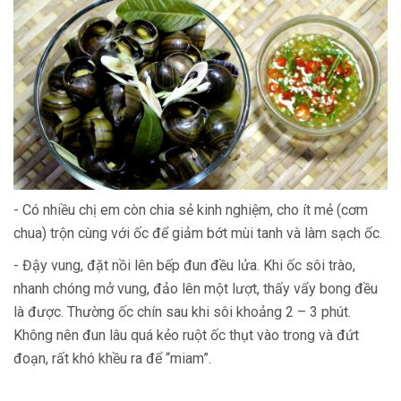
- Có nhiều chị em còn chia sẻ kinh nghiệm, cho ít mẻ (cơm
chua) trộn cùng với ốc để giảm bớt mùi tanh và làm sạch ốc.
- Đậy vung, đặt nồi lên bếp đun đều lửa. Khi ốc sôi trào,
nhanh chóng mở vung, đảo lên một lượt, thấy vẩy bong đều
là được. Thường ốc chín sau khi sôi khoảng 2 – 3 phút.
Không nên đun lâu quá kẻo ruột ốc thụt vào trong và đứt
đoạn, rất khó khều ra để “miam”.