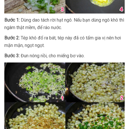
Bước 1:
Dùng dao tách rời hạt ngô. Nếu bạn dùng ngô khô thì
ngâm thật mềm, để ráo nước.
Bước 2:
Tép khô đổ ra bát, tép này đã có tẩm gia vị nên hơi
mặn mặn, ngọt ngọt.
Bước 3:
Đun nóng nồi, cho miếng bơ vào.