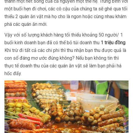
thành một nét sống của cả nguyên một thế hệ. Trung bình với
một buổi hẹn đi chơi, các cô cậu của chúng ta sẽ ghé qua tối
thiểu 2 quán ăn vặt mà họ cho là ngon hoặc cùng nhau khám
phá các quán ăn mới.
Vậy với số lượng khách hàng tối thiểu khoảng 50 người/ 1
buổi kinh doanh bạn đã có thể bỏ túi doanh thu
1 triệu đồng
.
Khi trừ đi tất cả các chi phi thì thu nhận bạn thu được quả là
con số đáng mơ ước đúng không? Nếu bạn không tin thì
thực tế doanh thu của các quán ăn vặt sẽ làm bạn phải há
hốc đấy.