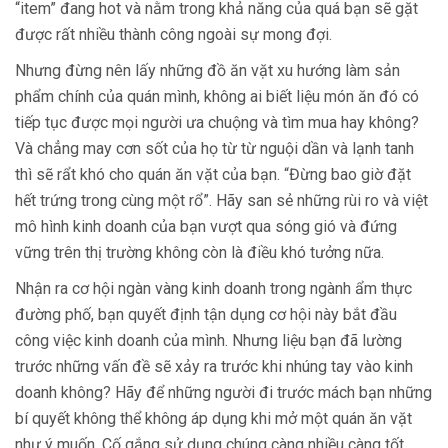
“item” đang hot và nằm trong khả năng của quá bạn sẽ gặt
được rất nhiều thành công ngoài sự mong đợi.
Nhưng đừng nên lấy những đồ ăn vặt xu hướng làm sản
phẩm chính của quán mình, không ai biết liệu món ăn đó có
tiếp tục được mọi người ưa chuộng và tìm mua hay không?
Và chẳng may cơn sốt của họ từ từ nguội dần và lạnh tanh
thì sẽ rẩt khó cho quán ăn vặt của bạn. “Đừng bao giờ đặt
hết trứng trong cùng một rổ”. Hãy san sẻ những rùi ro và việt
mô hình kinh doanh của bạn vượt qua sóng gió và đứng
vững trên thị trường không còn là điều khó tưởng nữa.
Nhận ra cơ hội ngàn vàng kinh doanh trong ngành ẩm thực
đường phố, bạn quyết định tận dụng cơ hội này bắt đầu
công việc kinh doanh của mình. Nhưng liệu bạn đã lường
trước những vấn đề sẽ xảy ra trước khi nhúng tay vào kinh
doanh không? Hãy để những người đi trước mách bạn những
bí quyết không thể không áp dụng khi mở một quán ăn vặt
như ý muốn. Cố gắng sử dụng chúng càng nhiều càng tốt