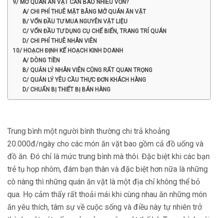
9/ MỞ QUÁN ĂN VẶT CẦN BAO NHIÊU VỐN?
A/ CHI PHÍ THUÊ MẶT BẰNG MỞ QUÁN ĂN VẶT
B/ VỐN ĐẦU TƯ MUA NGUYÊN VẬT LIỆU
C/ VỐN ĐẦU TƯ DỤNG CỤ CHẾ BIẾN, TRANG TRÍ QUÁN
D/ CHI PHÍ THUÊ NHÂN VIÊN
10/ HOẠCH ĐỊNH KẾ HOẠCH KINH DOANH
A/ DÒNG TIỀN
B/ QUẢN LÝ NHÂN VIÊN CŨNG RẤT QUAN TRỌNG
C/ QUẢN LÝ YÊU CẦU THỰC ĐƠN KHÁCH HÀNG
D/ CHUẨN BỊ THIẾT BỊ BÁN HÀNG
Trung bình một người bình thường chi trả khoảng
20.000đ/ngày cho các món ăn vặt bao gồm cả đồ uống và
đồ ăn. Đó chỉ là mức trung bình mà thôi. Đặc biệt khi các bạn
trẻ tụ họp nhóm, đám bạn thân và đặc biệt hơn nữa là những
cô nàng thì những quán ăn vặt là một địa chỉ không thể bỏ
qua. Họ cảm thấy rất thoải mái khi cùng nhau ăn những món
ăn yêu thích, tâm sự về cuộc sống và điều này tự nhiên trở