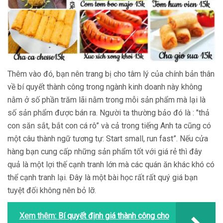
Thêm vào đó, bạn nên trang bị cho tâm lý của chính bản thân
về bí quyết thành công trong ngành kinh doanh này không
nằm ở số phần trăm lãi nằm trong mỗi sản phẩm mà lại là
số sản phẩm được bán ra. Người ta thường bảo đó là : "thả
con săn sắt, bắt con cá rô” và cả trong tiếng Anh ta cũng có
một câu thành ngữ tương tự: Start small, run fast”. Nếu cửa
hàng bạn cung cấp những sản phẩm tốt với giá rẻ thì đây
quả là một lợi thế cạnh tranh lớn mà các quán ăn khác khó có
thể cạnh tranh lại. Đây là một bài học rất rất quý giá bạn
tuyệt đối không nên bỏ lỡ.
Xem thêm:
Bí quyết định giá thành công cho