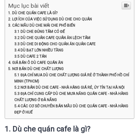
Mục lục bài viết
1. DÙ CHE QUÁN CAFE LÀ GÌ?
2. LỢI ÍCH CỦA VIỆC SỬ DỤNG DÙ CHE CHO QUÁN
3. CÁC MẪU DÙ CHE MÁI CHE PHỔ BIẾN
3.1 DÙ CHE ĐÚNG TÂM CÓ ĐẾ
3.2 DÙ CHE QUÁN CAFE QUÁN ĂN LỆCH TÂM
3.3 DÙ CHE DI ĐỘNG CHO QUÁN ĂN QUÁN CAFE
3.4 DÙ BẠT LỚN NHIỀU TẦNG
3.5 DÙ CAFE 2 TÁN
4. GIÁ BÁN Ô DÙ CAFE QUÁN ĂN
5. NƠI BÁN DÙ CHE CHẤT LƯỢNG
5.1 ĐỊA CHỈ MUA DÙ CHE CHẤT LƯỢNG GIÁ RẺ Ở THÀNH PHỐ HỒ CHÍ
MINH (TPHCM)
5.2 NƠI BÁN DÙ CHE CAFE - NHÀ HÀNG GIÁ RẺ, ỦY TÍN TẠI HÀ NỘI
5.3 ĐỊA CHỈ CUNG CẤP DÙ CHE MƯA NẮNG QUÁN CAFE - NHÀ HÀNG
CHẤT LƯỢNG Ở ĐÀ NẴNG
5.4 CÁC CƠ SỞ CHUYÊN BÁN MẪU DÙ CHE QUÁN CAFE - NHÀ HÀNG
ĐẸP Ở HUẾ
1. Dù che quán cafe là gì?