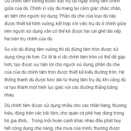
Dù chính tâm vuông được đặt trụ tại ngay trung tâm chính
giữa của dù. Chính vì vậy dù mang lại cảm giác chắc chắn,
an tâm cho người sử dụng. Phần dù che của loại dù này
được thiết kế hình vuông, kết hợp với việc trụ dù ở chính giữa
nên người sử dụng vẫn có thể kê được hai cái ghế dài xếp
hai bên trụ chính của dù.
So với dù đứng tâm vuông thì dù đứng tâm tròn được sử
dụng rộng rãi hơn. Có lẽ là vì dù chính tâm tròn có thể dễ gập
hơn, tạo được sự tiện lợi cho người sử dụng, phần dù che
của của dù chính tâm tròn được thiết kế kiểu đường tròn. Hệ
thống thanh dù được kéo dài từ trung tâm trụ dù, khi căng dù
ra tạo thành một hình lục giác với các đường thẳng bằng
nhau.
Dù chính tâm được sử dụng nhiều cho các nhãn hàng, thương
hiệu, dùng trên các bãi tắm, cho quán cà phê hay dùng trong
hộ gia đình,... Trong mỗi hoàn cảnh khác nhau đều phát huy
hết công dụng che nắng, che mưa của mình, thường được