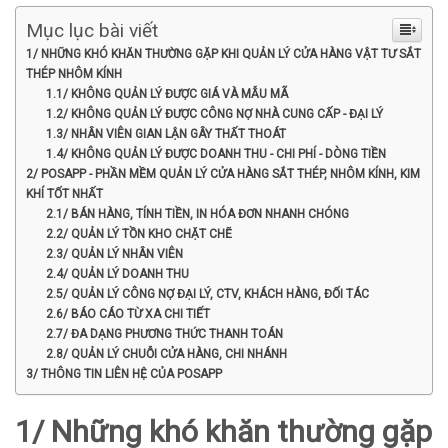
Mục lục bài viết
1/ NHỮNG KHÓ KHĂN THƯỜNG GẶP KHI QUẢN LÝ CỬA HÀNG VẬT TƯ SẮT
THÉP NHÔM KÍNH
1.1/ KHÔNG QUẢN LÝ ĐƯỢC GIÁ VÀ MẪU MÃ
1.2/ KHÔNG QUẢN LÝ ĐƯỢC CÔNG NỢ NHÀ CUNG CẤP - ĐẠI LÝ
1.3/ NHÂN VIÊN GIAN LẬN GÂY THẤT THOÁT
1.4/ KHÔNG QUẢN LÝ ĐƯỢC DOANH THU - CHI PHÍ - DÒNG TIỀN
2/ POSAPP - PHẦN MỀM QUẢN LÝ CỬA HÀNG SẮT THÉP, NHÔM KÍNH, KIM
KHÍ TỐT NHẤT
2.1/ BÁN HÀNG, TÍNH TIỀN, IN HÓA ĐƠN NHANH CHÓNG
2.2/ QUẢN LÝ TỒN KHO CHẶT CHẼ
2.3/ QUẢN LÝ NHÂN VIÊN
2.4/ QUẢN LÝ DOANH THU
2.5/ QUẢN LÝ CÔNG NỢ ĐẠI LÝ, CTV, KHÁCH HÀNG, ĐỐI TÁC
2.6/ BÁO CÁO TỪ XA CHI TIẾT
2.7/ ĐA DẠNG PHƯƠNG THỨC THANH TOÁN
2.8/ QUẢN LÝ CHUỖI CỬA HÀNG, CHI NHÁNH
3/ THÔNG TIN LIÊN HỆ CỦA POSAPP
1/ Những khó khăn thường gặp