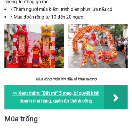
cheng, lò đồng gõ mõ,...
• Thêm người múa kiếm, trình diễn phun lửa nếu có
• Múa đoàn rồng từ 10 đến 20 người
Múa rồng múa lân đầu lễ khai trương
>> Xem thêm:
“Bật mí” 5 mẹo, bí quyết kinh
doanh nhà hàng, quán ăn thành công
Múa trống