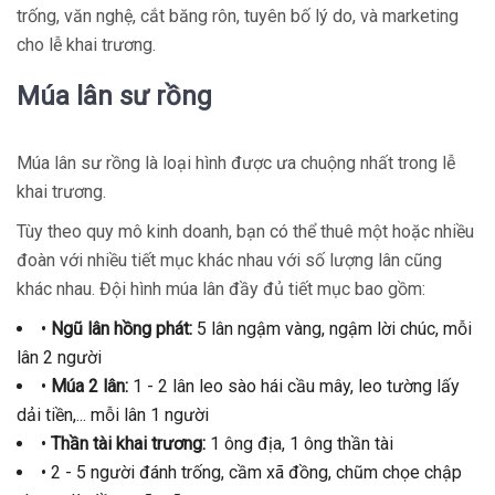
trống, văn nghệ, cắt băng rôn, tuyên bố lý do, và marketing
cho lễ khai trương.
Múa lân sư rồng
Múa lân sư rồng là loại hình được ưa chuộng nhất trong lễ
khai trương.
Tùy theo quy mô kinh doanh, bạn có thể thuê một hoặc nhiều
đoàn với nhiều tiết mục khác nhau với số lượng lân cũng
khác nhau. Đội hình múa lân đầy đủ tiết mục bao gồm:
•
Ngũ lân hồng phát:
5 lân ngậm vàng, ngậm lời chúc, mỗi
lân 2 người
•
Múa 2 lân:
1 - 2 lân leo sào hái cầu mây, leo tường lấy
dải tiền,... mỗi lân 1 người
•
Thần tài khai trương:
1 ông địa, 1 ông thần tài
• 2 - 5 người đánh trống, cầm xã đồng, chũm chọe chập