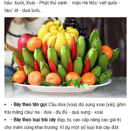
hấu- bưởi, Xoài - Phật thủ xanh - mận Hà Nội/ việt quốc -
táo/ ớt - dưa lưới,...
•
Bày theo tên gọi:
Cầu dừa (vừa) đủ sung xoài (xài), gồm
trái mãng cầu/ na - dừa - đu đủ - quả sung - xoài.
•
Bày theo loại trái cây
đẹp, to, cao cấp nâng cao giá trị
cho mâm cúng khai trương. Ví dụ một số loại trái cây đắt