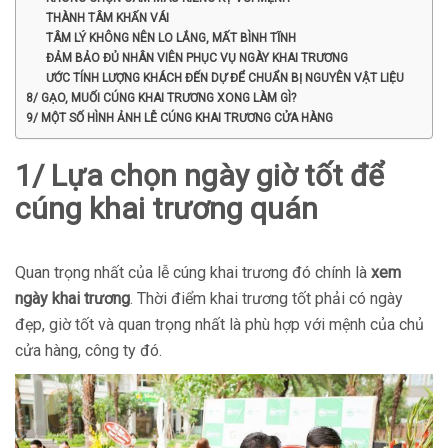
THÀNH TÂM KHẤN VÁI
TÂM LÝ KHÔNG NÊN LO LẮNG, MẤT BÌNH TĨNH
ĐẢM BẢO ĐỦ NHÂN VIÊN PHỤC VỤ NGÀY KHAI TRƯƠNG
ƯỚC TÍNH LƯỢNG KHÁCH ĐẾN DỰ ĐỂ CHUẨN BỊ NGUYÊN VẬT LIỆU
8/ GẠO, MUỐI CÚNG KHAI TRƯƠNG XONG LÀM GÌ?
9/ MỘT SỐ HÌNH ẢNH LỄ CÚNG KHAI TRƯƠNG CỬA HÀNG
1/ Lựa chọn ngày giờ tốt để
cúng khai trương quán
Quan trọng nhất của lễ cúng khai trương đó chính là
xem
ngày khai trương
. Thời điểm khai trương tốt phải có ngày
đẹp, giờ tốt và quan trọng nhất là phù hợp với mệnh của chủ
cửa hàng, công ty đó.