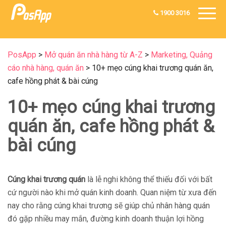
1900 3016
PosApp
>
Mở quán ăn nhà hàng từ A-Z
>
Marketing, Quảng
cáo nhà hàng, quán ăn
>
10+ mẹo cúng khai trương quán ăn,
cafe hồng phát & bài cúng
10+ mẹo cúng khai trương
quán ăn, cafe hồng phát &
bài cúng
Cúng khai trương
quán
là lễ nghi không thể thiếu đối với bất
cứ người nào khi mở quán kinh doanh. Quan niệm từ xưa đến
nay cho rằng cúng khai trương sẽ giúp chủ nhân hàng quán
đó gặp nhiều may mắn, đường kinh doanh thuận lợi hồng