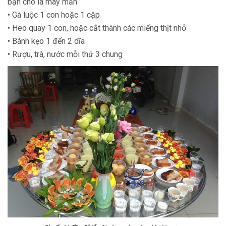
bạn cho là may mắn
• Gà luộc 1 con hoặc 1 cặp
• Heo quay 1 con, hoặc cắt thành các miếng thịt nhỏ
• Bánh kẹo 1 đến 2 dĩa
• Rượu, trà, nước mỗi thứ 3 chung