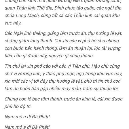
Chúng con kính mời quan Đương Niên, quan Đương cảnh,
quan Thần linh Thổ địa, Định phúc táo quân, các ngài địa
chúa Long Mạch, cùng tất cả các Thần linh cai quản khu
vực này.
Các Ngài linh thiêng, giáng lâm trước án, thụ hưởng lễ vật,
chứng giám lòng thành. Cúi xin các vị phù hộ cho chúng
con buôn bán hanh thông, làm ăn thuận lợi, lộc tài vượng
tiến, cầu gì được nấy, nguyện gì cũng thành.
Tín chủ lại xin phổ cáo với các vị Tiền chủ, Hậu chủ cùng
chư vị Hương linh, y thảo phụ mộc, ngụ trong khu vực này,
xin mời các vị tới đây thụ hưởng lễ vật, phù trì tín chủ con
làm ăn buôn bán gặp nhiều may mắn, trăm sự thuận lợi.
Chúng con lễ bạc tâm thành, trước án kính lễ, cúi xin được
phù hộ độ trì.
Nam mô a di Đà Phật!
Nam mô a di Đà Phật!