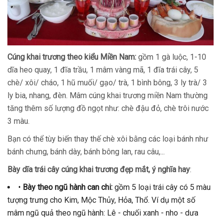
Cúng khai trương theo kiểu Miền Nam:
gồm 1 gà luộc, 1-10
dĩa heo quay, 1 đĩa trầu, 1 mâm vàng mã, 1 đĩa trái cây, 5
chè/ xôi/ cháo, 1 hũ muối/ gạo/ trà, 1 bình bông, 3 ly trà/ 3
ly bia, nhang, đèn. Mâm cúng khai trương miền Nam thường
tăng thêm số lượng đồ ngọt như: chè đậu đỏ, chè trôi nước
3 màu.
Bạn có thể tùy biến thay thế chè xôi bằng các loại bánh như
bánh chưng, bánh dày, bánh bông lan, rau câu,...
Bày dĩa trái cây cúng khai trương đẹp mắt, ý nghĩa hay
:
•
Bày theo ngũ hành can chi:
gồm 5 loại trái cây có 5 màu
tượng trưng cho Kim, Mộc Thủy, Hỏa, Thổ. Ví dụ một số
mâm ngũ quả theo ngũ hành: Lê - chuối xanh - nho - dưa