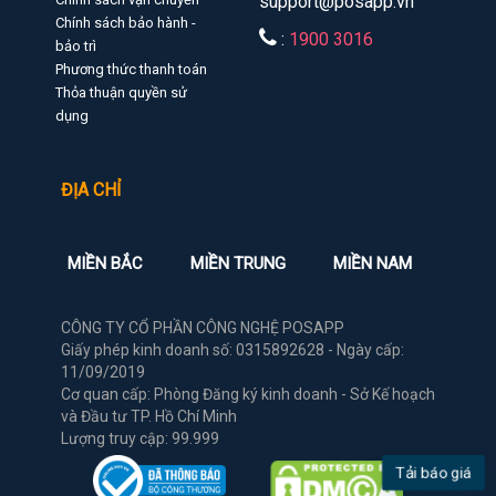
support@posapp.vn
Chính sách bảo hành -
:
1900 3016
bảo trì
Phương thức thanh toán
Thỏa thuận quyền sử
dụng
ĐỊA CHỈ
MIỀN BẮC
MIỀN TRUNG
MIỀN NAM
CÔNG TY CỔ PHẦN CÔNG NGHỆ POSAPP
Giấy phép kinh doanh số: 0315892628 - Ngày cấp:
11/09/2019
Cơ quan cấp: Phòng Đăng ký kinh doanh - Sở Kế hoạch
và Đầu tư TP. Hồ Chí Minh
Lượng truy cập: 99.999
Tải báo giá