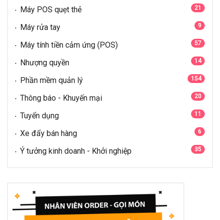
21
Máy POS quẹt thẻ
9
Máy rửa tay
57
Máy tính tiền cảm ứng (POS)
14
Nhượng quyền
154
Phần mềm quản lý
20
Thông báo - Khuyến mại
11
Tuyển dụng
6
Xe đẩy bán hàng
35
Ý tưởng kinh doanh - Khởi nghiệp