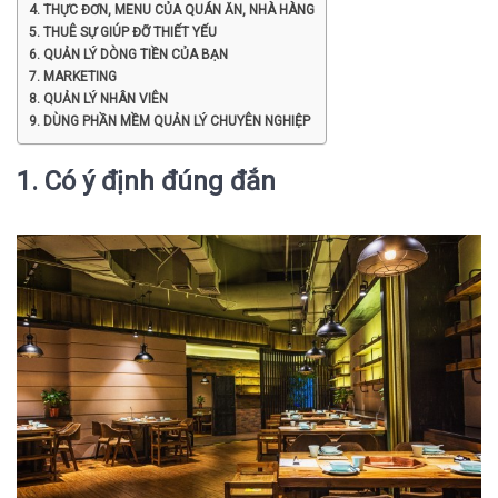
4. THỰC ĐƠN, MENU CỦA QUÁN ĂN, NHÀ HÀNG
5. THUÊ SỰ GIÚP ĐỠ THIẾT YẾU
6. QUẢN LÝ DÒNG TIỀN CỦA BẠN
7. MARKETING
8. QUẢN LÝ NHÂN VIÊN
9. DÙNG PHẦN MỀM QUẢN LÝ CHUYÊN NGHIỆP
1. Có ý định đúng đắn