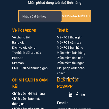
Miễn phí sử dụng toàn bộ tính năng
DÙNG NGAY MIỄN PHÍ
Về PosApp.vn
Thiết bị
Về chúng tôi
Máy POS thu ngân
Bảng giá
Máy POS cầm tay
Dịch vụ gia công
Máy POS bán hàng
Trở thành đối tác của
Phần mềm bán hàng
PosApp
Phần mềm tính tiền
Sitemap
Phần mềm thu ngân
FAQ - Câu hỏi thường gặp
Giải pháp order cho
khách
Các thiết bị khác
CHÍNH SÁCH & CAM
LIÊN HỆ VỚI
KẾT
POSAPP
Chính sách đổi trả hàng
Chính sách bảo mật
Email :
thông tin
Chính sách vận chuyển