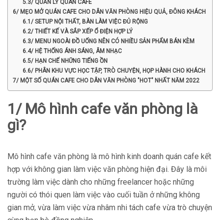
5.3/ QUẢN LÝ QUÁN CAFE
6/ MẸO MỞ QUÁN CAFE CHO DÂN VĂN PHÒNG HIỆU QUẢ, ĐÔNG KHÁCH
6.1/ SETUP NỘI THẤT, BÀN LÀM VIỆC ĐỦ RỘNG
6.2/ THIẾT KẾ VÀ SẮP XẾP Ổ ĐIỆN HỢP LÝ
6.3/ MENU NGOÀI ĐỒ UỐNG NÊN CÓ NHIỀU SẢN PHẨM BÁN KÈM
6.4/ HỆ THỐNG ÁNH SÁNG, ÂM NHẠC
6.5/ HẠN CHẾ NHỮNG TIẾNG ỒN
6.6/ PHÂN KHU VỰC HỌC TẬP, TRÒ CHUYỆN, HỌP HÀNH CHO KHÁCH
7/ MỘT SỐ QUÁN CAFE CHO DÂN VĂN PHÒNG "HOT" NHẤT NĂM 2022
1/ Mô hình cafe văn phòng là
gì?
Mô hình cafe văn phòng là mô hình kinh doanh quán cafe kết
hợp với không gian làm việc văn phòng hiện đại. Đây là môi
trường làm việc dành cho những freelancer hoặc những
người có thói quen làm việc vào cuối tuần ở những không
gian mở, vừa làm việc vừa nhâm nhi tách cafe vừa trò chuyện