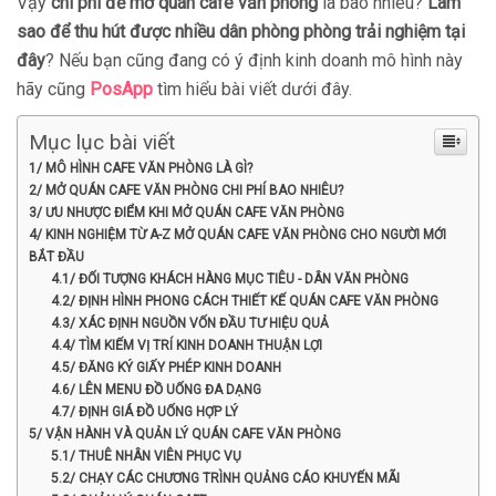
Vậy
chi phí để mở quán cafe văn phòng
là bao nhiêu?
Làm
sao để thu hút được nhiều dân phòng phòng trải nghiệm tại
đây
? Nếu bạn cũng đang có ý định kinh doanh mô hình này
hãy cũng
PosApp
tìm hiểu bài viết dưới đây.
Mục lục bài viết
1/ MÔ HÌNH CAFE VĂN PHÒNG LÀ GÌ?
2/ MỞ QUÁN CAFE VĂN PHÒNG CHI PHÍ BAO NHIÊU?
3/ ƯU NHƯỢC ĐIỂM KHI MỞ QUÁN CAFE VĂN PHÒNG
4/ KINH NGHIỆM TỪ A-Z MỞ QUÁN CAFE VĂN PHÒNG CHO NGƯỜI MỚI
BẮT ĐẦU
4.1/ ĐỐI TƯỢNG KHÁCH HÀNG MỤC TIÊU - DÂN VĂN PHÒNG
4.2/ ĐỊNH HÌNH PHONG CÁCH THIẾT KẾ QUÁN CAFE VĂN PHÒNG
4.3/ XÁC ĐỊNH NGUỒN VỐN ĐẦU TƯ HIỆU QUẢ
4.4/ TÌM KIẾM VỊ TRÍ KINH DOANH THUẬN LỢI
4.5/ ĐĂNG KÝ GIẤY PHÉP KINH DOANH
4.6/ LÊN MENU ĐỒ UỐNG ĐA DẠNG
4.7/ ĐỊNH GIÁ ĐỒ UỐNG HỢP LÝ
5/ VẬN HÀNH VÀ QUẢN LÝ QUÁN CAFE VĂN PHÒNG
5.1/ THUÊ NHÂN VIÊN PHỤC VỤ
5.2/ CHẠY CÁC CHƯƠNG TRÌNH QUẢNG CÁO KHUYẾN MÃI