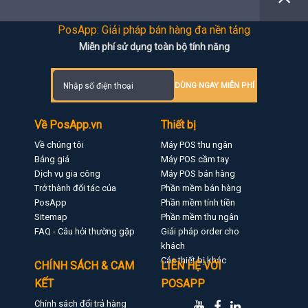
PosApp: Giải pháp bán hàng đa nền tảng
Miễn phí sử dụng toàn bộ tính năng
DÙNG NGAY MIỄN PHÍ
Về PosApp.vn
Thiết bị
Về chúng tôi
Máy POS thu ngân
Bảng giá
Máy POS cầm tay
Dịch vụ gia công
Máy POS bán hàng
Trở thành đối tác của
Phần mềm bán hàng
PosApp
Phần mềm tính tiền
Sitemap
Phần mềm thu ngân
FAQ - Câu hỏi thường gặp
Giải pháp order cho
khách
Các thiết bị khác
CHÍNH SÁCH & CAM
LIÊN HỆ VỚI
KẾT
POSAPP
Chính sách đổi trả hàng