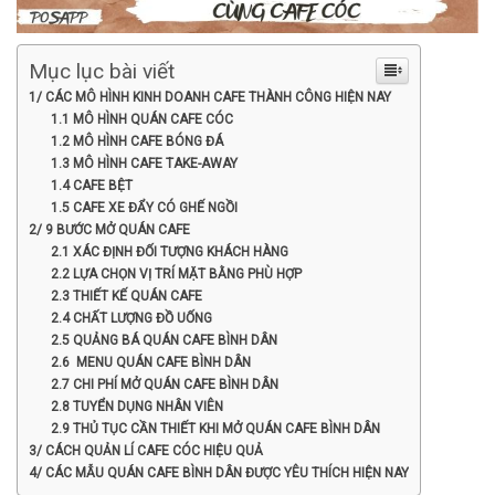
Mục lục bài viết
1/ CÁC MÔ HÌNH KINH DOANH CAFE THÀNH CÔNG HIỆN NAY
1.1 MÔ HÌNH QUÁN CAFE CÓC
1.2 MÔ HÌNH CAFE BÓNG ĐÁ
1.3 MÔ HÌNH CAFE TAKE-AWAY
1.4 CAFE BỆT
1.5 CAFE XE ĐẨY CÓ GHẾ NGỒI
2/ 9 BƯỚC MỞ QUÁN CAFE
2.1 XÁC ĐỊNH ĐỐI TƯỢNG KHÁCH HÀNG
2.2 LỰA CHỌN VỊ TRÍ MẶT BẰNG PHÙ HỢP
2.3 THIẾT KẾ QUÁN CAFE
2.4 CHẤT LƯỢNG ĐỒ UỐNG
2.5 QUẢNG BÁ QUÁN CAFE BÌNH DÂN
2.6 MENU QUÁN CAFE BÌNH DÂN
2.7 CHI PHÍ MỞ QUÁN CAFE BÌNH DÂN
2.8 TUYỂN DỤNG NHÂN VIÊN
2.9 THỦ TỤC CẦN THIẾT KHI MỞ QUÁN CAFE BÌNH DÂN
3/ CÁCH QUẢN LÍ CAFE CÓC HIỆU QUẢ
4/ CÁC MẪU QUÁN CAFE BÌNH DÂN ĐƯỢC YÊU THÍCH HIỆN NAY