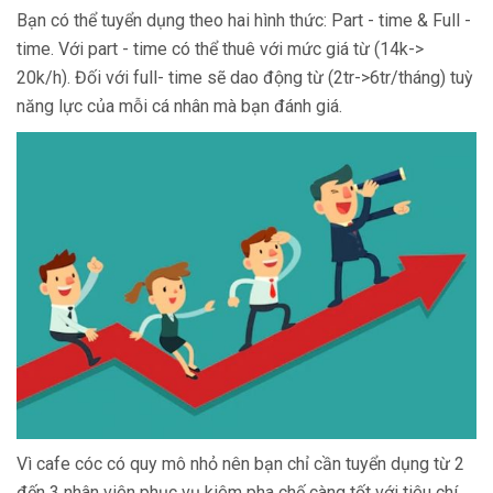
Bạn có thể tuyển dụng theo hai hình thức: Part - time & Full -
time. Với part - time có thể thuê với mức giá từ (14k->
20k/h). Đối với full- time sẽ dao động từ (2tr->6tr/tháng) tuỳ
năng lực của mỗi cá nhân mà bạn đánh giá.
Vì cafe cóc có quy mô nhỏ nên bạn chỉ cần tuyển dụng từ 2
đến 3 nhân viên phục vụ kiêm pha chế càng tốt với tiêu chí