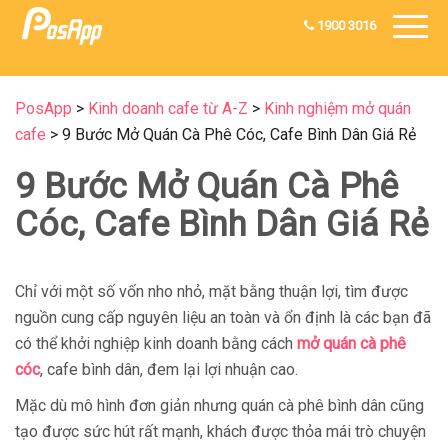
1900 3016
PosApp
>
Kinh doanh cafe từ A-Z
>
Kinh nghiệm mở quán
cafe
>
9 Bước Mở Quán Cà Phê Cóc, Cafe Bình Dân Giá Rẻ
9 Bước Mở Quán Cà Phê
Cóc, Cafe Bình Dân Giá Rẻ
Chỉ với một số vốn nho nhỏ, mặt bằng thuận lợi, tìm được
nguồn cung cấp nguyên liệu an toàn và ổn định là các bạn đã
có thể khởi nghiệp kinh doanh bằng cách
mở quán cà phê
cóc
, cafe bình dân, đem lại lợi nhuận cao.
Mặc dù mô hình đơn giản nhưng quán cà phê bình dân cũng
tạo được sức hút rất mạnh, khách được thỏa mái trò chuyện