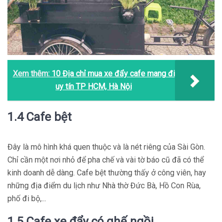
Xem thêm:
10 Địa chỉ mua xe đẩy cafe mang đi
uy tín TP HCM, Hà Nội
1.4 Cafe bệt
Đây là mô hình khá quen thuộc và là nét riêng của Sài Gòn.
Chỉ cần một nơi nhỏ để pha chế và vài tờ báo cũ đã có thể
kinh doanh dễ dàng. Cafe bệt thường thấy ở công viên, hay
những địa điểm du lịch như Nhà thờ Đức Bà, Hồ Con Rùa,
phố đi bộ,...
1.5 Cafe xe đẩy có ghế ngồi