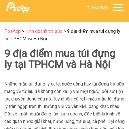
1900 3016
PosApp
>
Kinh doanh trà sữa
>
9 địa điểm mua túi đựng ly
tại TPHCM và Hà Nội
9 địa điểm mua túi đựng
ly tại TPHCM và Hà Nội
Những mẫu túi đựng ly cafe, nước uống hay túi đựng trà sữa
mang về từ lâu đã không còn xa lạ với mọi người bởi sự tiện
lợi, chuyên dụng của nó. Tuy nhiên, có rất nhiều mẫu túi đựng
ly tràn ngập trên thị trường với vô vàn kiểu dáng khác nhau.
Đối với một người đang làm kinh doanh, đặc biệt là kinh về
các quán nước giải khát, nước uống, trà sữa, cà phê,...lại càng
phải chú trọng về hình thức bên ngoài nhiều hơn, nên việc lựa