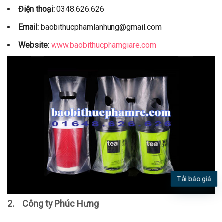
Điện thoại:
0348.626.626
Email:
baobithucphamlanhung@gmail.com
Website:
www.baobithucphamgiare.com
Tải báo giá
2.
Công ty Phúc Hưng