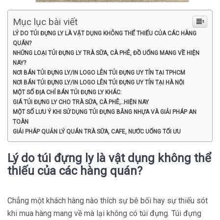
Mục lục bài viết
LÝ DO TÚI ĐỰNG LY LÀ VẬT DỤNG KHÔNG THỂ THIẾU CỦA CÁC HÀNG
QUÁN?
NHỮNG LOẠI TÚI ĐỰNG LY TRÀ SỮA, CÀ PHÊ, ĐỒ UỐNG MANG VỀ HIỆN
NAY?
NƠI BÁN TÚI ĐỰNG LY/IN LOGO LÊN TÚI ĐỰNG UY TÍN TẠI TPHCM
NƠI BÁN TÚI ĐỰNG LY/IN LOGO LÊN TÚI ĐỰNG UY TÍN TẠI HÀ NỘI
MỘT SỐ ĐỊA CHỈ BÁN TÚI ĐỰNG LY KHÁC:
GIÁ TÚI ĐỰNG LY CHO TRÀ SỮA, CÀ PHÊ,..HIỆN NAY
MỘT SỐ LƯU Ý KHI SỬ DỤNG TÚI ĐỰNG BẰNG NHỰA VÀ GIẢI PHÁP AN
TOÀN
GIẢI PHÁP QUẢN LÝ QUÁN TRÀ SỮA, CAFE, NƯỚC UỐNG TỐI ƯU
Lý do túi đựng ly là vật dụng không thể
thiếu của các hàng quán?
Chẳng một khách hàng nào thích sự bê bối hay sự thiếu sót
khi mua hàng mang về mà lại không có túi đựng. Túi đựng