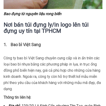
Bao đựng từ nguyên liệu rong b
iển
Nơi bán túi đựng ly/in logo lên túi
đựng uy tín tại TPHCM
1.
Bao bì Việt Sang
Công ty bao bì Việt Sang chuyên cung cấp và in ấn trên các
loại bao bì nhựa bằng các phương pháp in lụa, in trục ống
đồng phổ biến hiện nay, giá cả phù hợp cho những cửa hàng
kinh doanh. Ngoài ra, công ty còn hỗ trợ thiết kế mẫu miễn
phí theo yêu cầu của khách hàng với những mẫu mã đẹp, đa
dạng.
Thông tin liên hệ:
Địa chỉ:
129/20 Lê Đình Cẩn, phường Tân Tạo, quận Bình