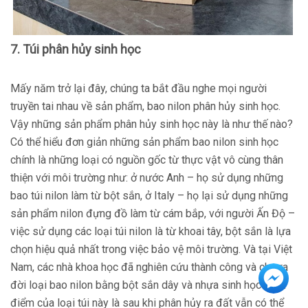
7. Túi phân hủy sinh học
Mấy năm trở lại đây, chúng ta bắt đầu nghe mọi người
truyền tai nhau về sản phẩm, bao nilon phân hủy sinh học.
Vậy những sản phẩm phân hủy sinh học này là như thế nào?
Có thể hiểu đơn giản những sản phẩm bao nilon sinh học
chính là những loại có nguồn gốc từ thực vật vô cùng thân
thiện với môi trường như: ở nước Anh – họ sử dụng những
bao túi nilon làm từ bột sắn, ở Italy – họ lại sử dụng những
sản phẩm nilon đựng đồ làm từ cám bắp, với người Ấn Độ –
việc sử dụng các loại túi nilon là từ khoai tây, bột sắn là lựa
chọn hiệu quả nhất trong việc bảo vệ môi trường. Và tại Việt
Nam, các nhà khoa học đã nghiên cứu thành công và cho ra
đời loại bao nilon bằng bột sắn dây và nhựa sinh học – ưu
điểm của loại túi này là sau khi phân hủy ra đất vẫn có thể