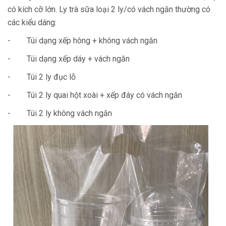
có kích cỡ lớn. Ly trà sữa loại 2 ly/có vách ngăn thường có
các kiểu dáng:
- Túi dạng xếp hông + không vách ngăn
- Túi dạng xếp dáy + vách ngăn
- Túi 2 ly đục lỗ
- Túi 2 ly quai hột xoài + xếp đáy có vách ngăn
- Túi 2 ly không vách ngăn