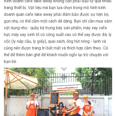
Kinh doanh cafe take-away không cần phải đầu tư quá nhiều
trang thiết bị. Vật liệu mà bạn lựa chọn trong mô hình kinh
doanh quán cafe take away phải đảm bảo được sự tiện lợi,
gọn nhẹ, có thể cầm một cách dễ dàng. Bạn chỉ cần mua sắm
vật dụng như : quầy kệ trưng bày sản phẩm, máy xay cafe
hạt, máy xay sinh tố có công suất cao có thể xay được đá, ly
cốc (ly nắp cầu, ly giấy), quai xách, ống hút nóng - lạnh và
cũng nên được trang trí bắt mắt và thích hợp cầm theo...Có
thể để thêm bàn ghế để khách muốn ngồi lại trò chuyện với
bạn bè.