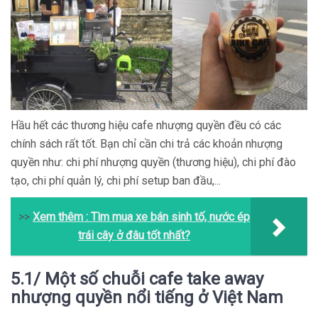
Hầu hết các thương hiệu cafe nhượng quyền đều có các
chính sách rất tốt. Bạn chỉ cần chi trả các khoản nhượng
quyền như: chi phí nhượng quyền (thương hiệu), chi phí đào
tạo, chi phí quản lý, chi phí setup ban đầu,...
>>
Xem thêm :
Tìm mua xe bán sinh tố, nước ép
trái cây ở đâu tốt nhất?
5.1/ Một số chuỗi cafe take away
nhượng quyền nổi tiếng ở Việt Nam