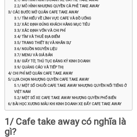
2.1/ MÔ HÌNH KINH DOANH XE CÀ PHÊ TAKE AWAY
2.2/ MÔ HÌNH NHƯỢNG QUYỀN CÀ PHÊ TAKE AWAY
3/ CÁC BƯỚC MỞ QUÁN CAFE TAKE AWAY
3.1/ TÌM HIỂU VỀ LĨNH VỰC CAFE VÀ ĐỒ UỐNG
3.2/ XÁC ĐỊNH ĐÚNG KHÁCH HÀNG MỤC TIÊU
3.3/ XÁC ĐỊNH VỐN VÀ CHI PHÍ
3.4/ TÌM VÀ THUÊ ĐỊA ĐIỂM
3.5/ TRANG THIẾT BỊ VÀ NHÂN SỰ
3.6/ NGUỒN NGUYÊN LIỆU
3.7/ MENU VÀ GIÁ BÁN
3.8/ GIẤY TỜ, THỦ TỤC ĐĂNG KÝ KINH DOANH
3.9/ QUẢNG CÁO VÀ TIẾP THỊ
4/ CHI PHÍ MỞ QUÁN CAFE TAKE AWAY
5/ LỰA CHỌN NHƯỢNG QUYỀN CAFE TAKE AWAY
5.1/ MỘT SỐ CHUỖI CAFE TAKE AWAY NHƯỢNG QUYỀN NỔI TIẾNG Ở
VIỆT NAM
5.2/ MỘT SỐ XE CAFE TAKE AWAY NHƯỢNG QUYỀN PHỔ BIẾN
6/ BÀI HỌC XƯƠNG MÁU KHI KINH DOANH XE ĐẨY CAFE TAKE AWAY
1/ Cafe take away có nghĩa là
gì?