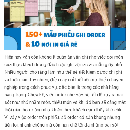
Hiện nay vẫn còn không ít quán ăn vẫn ghi nhớ việc gọi món
của thực khách trong đầu hoặc ghi vội ra các mẫu giấy nhỏ.
Nhiều người cho rằng làm như thế sẽ tiết kiệm được chi phí
và thời gian. Tuy nhiên, điều này chỉ thể hiện sự thiếu chuyên
nghiệp trong cách phục vụ, đặc biệt là trong các nhà hàng
sang trọng. Chưa kể, việc order như vậy sẽ rất dễ xảy ra sai
sót như nhớ nhầm món, thiếu món và khi đó bạn sẽ càng mất
thời gian hơn, cũng như khiến thực khách cảm thấy khó chịu.
Vì vậy việc order trên phiếu, sổ order có sẵn không những
tiện lợi, nhanh chóng mà còn hạn chế tối đa những sai sót