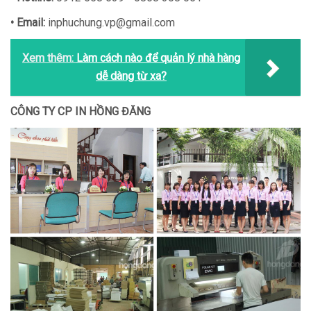
•
Email:
inphuchung.vp@gmail.com
Xem thêm:
Làm cách nào để quản lý nhà hàng
dễ dàng từ xa?
CÔNG TY CP IN HỒNG ĐĂNG