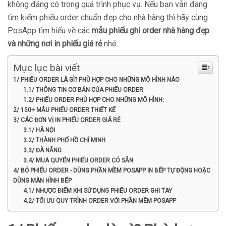
không đáng có trong quá trình phục vụ. Nếu bạn vẫn đang
tìm kiếm phiếu order chuẩn đẹp cho nhà hàng thì hãy cùng
PosApp tìm hiểu về các
mẫu phiếu ghi order nhà hàng đẹp
và những nơi in phiếu giá rẻ
nhé.
Mục lục bài viết
1/ PHIẾU ORDER LÀ GÌ? PHÙ HỢP CHO NHỮNG MÔ HÌNH NÀO
1.1/ THÔNG TIN CƠ BẢN CỦA PHIẾU ORDER
1.2/ PHIẾU ORDER PHÙ HỢP CHO NHỮNG MÔ HÌNH:
2/ 150+ MẪU PHIẾU ORDER THIẾT KẾ
3/ CÁC ĐƠN VỊ IN PHIẾU ORDER GIÁ RẺ
3.1/ HÀ NỘI
3.2/ THÀNH PHỐ HỒ CHÍ MINH
3.3/ ĐÀ NẴNG
3.4/ MUA QUYỂN PHIẾU ORDER CÓ SẴN
4/ BỎ PHIẾU ORDER - DÙNG PHẦN MỀM POSAPP IN BẾP TỰ ĐỘNG HOẶC
DÙNG MÀN HÌNH BẾP
4.1/ NHƯỢC ĐIỂM KHI SỬ DỤNG PHIẾU ORDER GHI TAY
4.2/ TỐI ƯU QUY TRÌNH ORDER VỚI PHẦN MỀM POSAPP