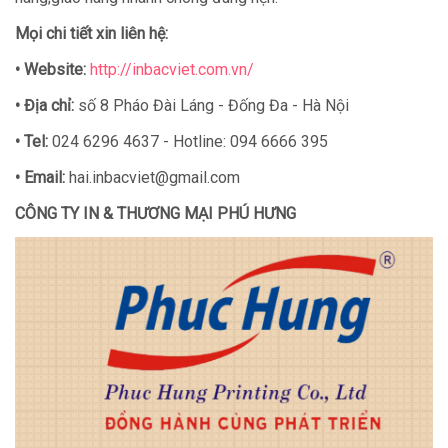
Mọi chi tiết xin liên hệ:
•
Website:
http://inbacviet.com.vn/
•
Địa chỉ:
số 8 Pháo Đài Láng - Đống Đa - Hà Nội
•
Tel:
024 6296 4637 - Hotline: 094 6666 395
•
Email:
hai.inbacviet@gmail.com
CÔNG TY IN & THƯƠNG MẠI PHÚ HƯNG