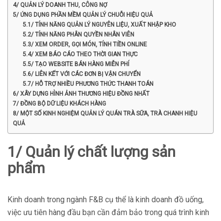
4/ QUẢN LÝ DOANH THU, CÔNG NỢ
5/ ỨNG DỤNG PHẦN MỀM QUẢN LÝ CHUỖI HIỆU QUẢ
5.1/ TÍNH NĂNG QUẢN LÝ NGUYÊN LIỆU, XUẤT NHẬP KHO
5.2/ TÍNH NĂNG PHÂN QUYỀN NHÂN VIÊN
5.3/ XEM ORDER, GỌI MÓN, TÍNH TIỀN ONLINE
5.4/ XEM BÁO CÁO THEO THỜI GIAN THỰC
5.5/ TẠO WEBSITE BÁN HÀNG MIỄN PHÍ
5.6/ LIÊN KẾT VỚI CÁC ĐƠN BỊ VẬN CHUYỂN
5.7/ HỖ TRỢ NHIỀU PHƯƠNG THỨC THANH TOÁN
6/ XÂY DỰNG HÌNH ẢNH THƯƠNG HIỆU ĐỒNG NHẤT
7/ ĐỒNG BỘ DỮ LIỆU KHÁCH HÀNG
8/ MỘT SỐ KINH NGHIỆM QUẢN LÝ QUÁN TRÀ SỮA, TRÀ CHANH HIỆU
QUẢ
1/ Quản lý chất lượng sản
phẩm
Kinh doanh trong ngành F&B cụ thể là kinh doanh đồ uống,
việc ưu tiên hàng đầu bạn cần đảm bảo trong quá trình kinh